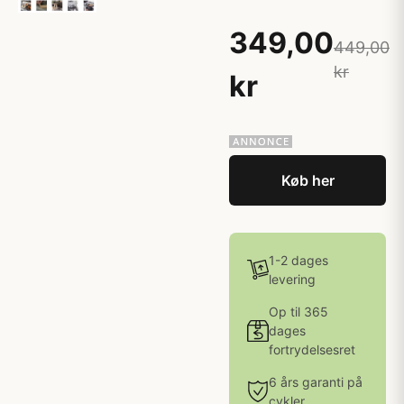
349,00
449,00
kr
kr
Køb her
1-2 dages
levering
Op til 365
dages
fortrydelsesret
6 års garanti på
cykler