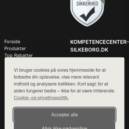
Forside
KOMPETENCECENTER-
Produkter
SILKEBORG.DK
Top Rabatter
Tlf. 78768672
Blog
Kontakt
Vi bruger cookies på vores hjemmeside for at
Mail:
hej@want.dk
forbedre din oplevelse, vise mere relevant
Cookie- og privatlivspolitik
indhold og analysere trafikken. Kort sagt: for at
siden fungerer bedre – ikke for at være irriterende.
Cookie- og privatlivspolitik.
Denne side er en del af want.dk, der udgiver en række
hjemmesider med præsentation af forskellige produkter fra
Accepter alle
diverse webshops. Der sælges ikke varer fra denne side - vi
henviser til de shops, som sælger varen. Vi har heller ikke
Afvis ikke‑nødvendige