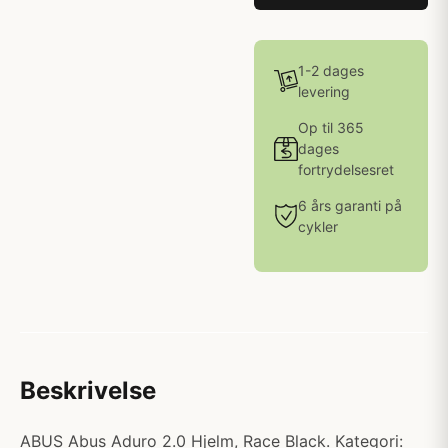
1-2 dages
levering
Op til 365
dages
fortrydelsesret
6 års garanti på
cykler
Beskrivelse
ABUS Abus Aduro 2.0 Hjelm, Race Black. Kategori: