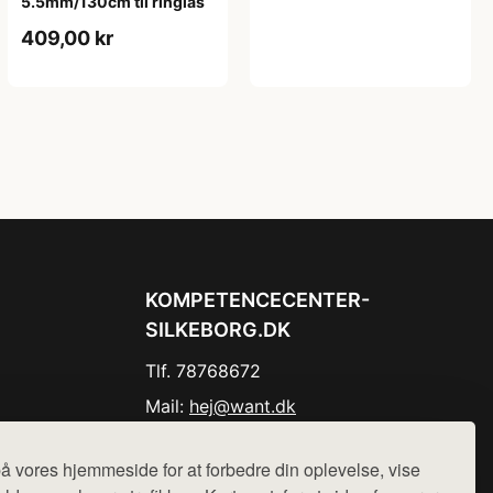
5.5mm/130cm til ringlås
409,00 kr
KOMPETENCECENTER-
SILKEBORG.DK
Tlf. 78768672
Mail:
hej@want.dk
Cookie- og privatlivspolitik
å vores hjemmeside for at forbedre din oplevelse, vise