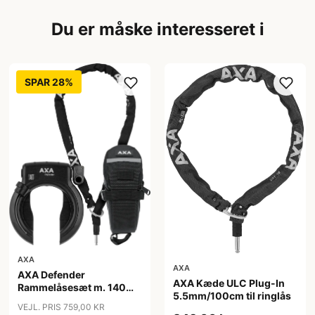
Du er måske interesseret i
SPAR 28%
AXA
AXA
AXA Defender
AXA Kæde ULC Plug-In
Rammelåsesæt m. 140
5.5mm/100cm til ringlås
cm indstikskæde
VEJL. PRIS 759,00 KR