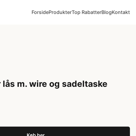
Forside
Produkter
Top Rabatter
Blog
Kontakt
lås m. wire og sadeltaske
Køb her