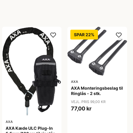
SPAR 22%
AXA
AXA Monteringsbeslag til
Ringlås - 2 stk.
VEJL. PRIS 99,00 KR
77,00 kr
AXA
AXA Kæde ULC Plug-In