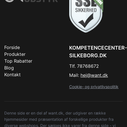
Forside
KOMPETENCECENTER-
Produkter
SILKEBORG.DK
Top Rabatter
Tlf. 78768672
Blog
Kontakt
Mail:
hej@want.dk
Cookie- og privatlivspolitik
Denne side er en del af want.dk, der udgiver en række
hjemmesider med præsentation af forskellige produkter fra
diverse webshops. Der sælges ikke varer fra denne side - vi