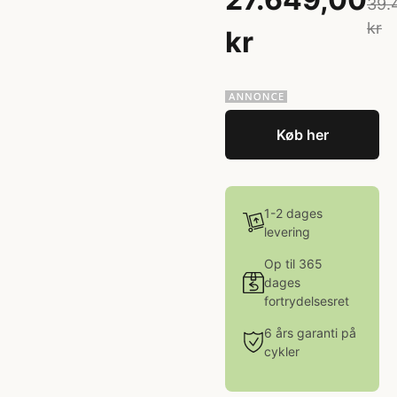
39.
kr
kr
Køb her
1-2 dages
levering
Op til 365
dages
fortrydelsesret
6 års garanti på
cykler