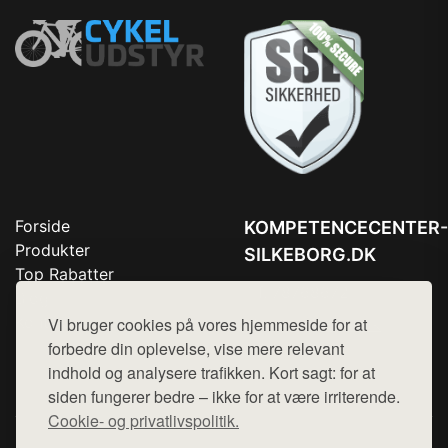
Forside
KOMPETENCECENTER-
Produkter
SILKEBORG.DK
Top Rabatter
Tlf. 78768672
Blog
Kontakt
Vi bruger cookies på vores hjemmeside for at
Mail:
hej@want.dk
forbedre din oplevelse, vise mere relevant
Cookie- og privatlivspolitik
indhold og analysere trafikken. Kort sagt: for at
siden fungerer bedre – ikke for at være irriterende.
Cookie- og privatlivspolitik.