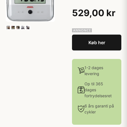
529,00 kr
Køb her
1-2 dages
levering
Op til 365
dages
fortrydelsesret
6 års garanti på
cykler