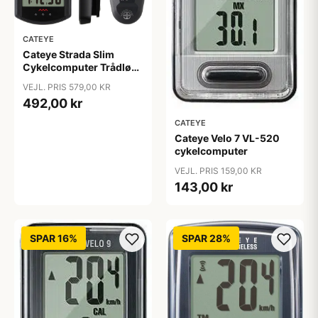
CATEYE
Cateye Strada Slim
Cykelcomputer Trådløs
- Sort
VEJL. PRIS 579,00 KR
492,00 kr
CATEYE
Cateye Velo 7 VL-520
cykelcomputer
VEJL. PRIS 159,00 KR
143,00 kr
SPAR 16%
SPAR 28%