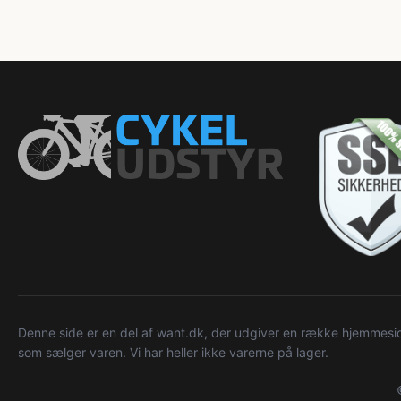
Denne side er en del af want.dk, der udgiver en række hjemmeside
som sælger varen. Vi har heller ikke varerne på lager.