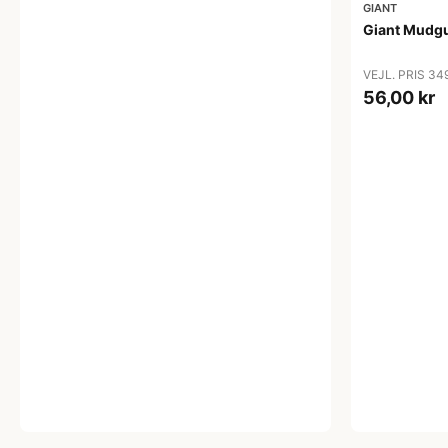
GIANT
Giant Mudg
VEJL. PRIS 34
56,00 kr