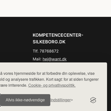
KOMPETENCECENTER-
SILKEBORG.DK
Tlf. 78768672
Mail:
hej@want.dk
Cookie- og privatlivspolitik
å vores hjemmeside for at forbedre din oplevelse, vise
ld og analysere trafikken. Kort sagt: for at siden fungerer
være irriterende.
Cookie- og privatlivspolitik.
r sælges ikke varer fra denne side - vi henviser til de shops,
Afvis ikke‑nødvendige
Indstillinger
.