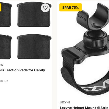
SPAR 75%
RS
rs Traction Pads for Candy
,00 KR
LEZYNE
Lezyne Helmet Mount til Strip