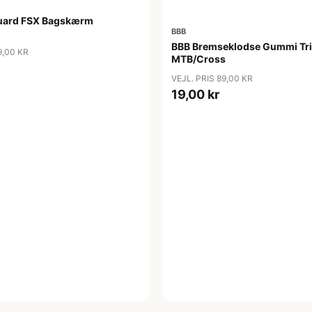
uard FSX Bagskærm
BBB
BBB Bremseklodse Gummi TriS
9,00 KR
MTB/Cross
VEJL. PRIS 89,00 KR
19,00 kr