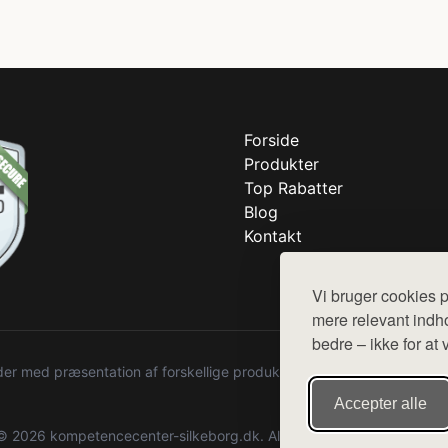
Forside
Produkter
Top Rabatter
Blog
Kontakt
Vi bruger cookies p
mere relevant indho
bedre – ikke for at 
r med præsentation af forskellige produkter fra diverse webshops. De
Accepter alle
© 2026 kompetencecenter-silkeborg.dk. Alle rettigheder forbeholdes