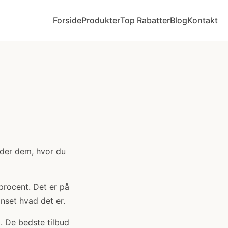
Forside
Produkter
Top Rabatter
Blog
Kontakt
nder dem, hvor du
 procent. Det er på
anset hvad det er.
. De bedste tilbud