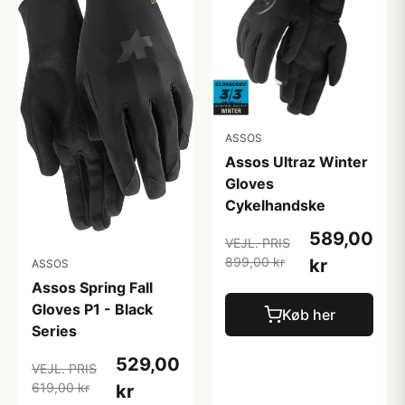
ASSOS
Assos Ultraz Winter
Gloves
Cykelhandske
589,00
VEJL. PRIS
899,00 kr
kr
ASSOS
Assos Spring Fall
Gloves P1 - Black
Køb her
Series
529,00
VEJL. PRIS
619,00 kr
kr