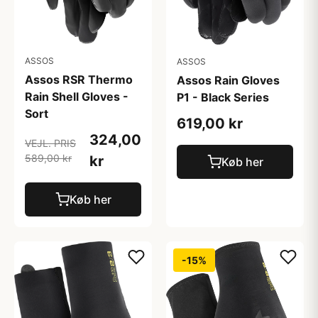
ASSOS
ASSOS
Assos RSR Thermo
Assos Rain Gloves
Rain Shell Gloves -
P1 - Black Series
Sort
619,00 kr
324,00
VEJL. PRIS
589,00 kr
kr
Køb her
Køb her
-15%