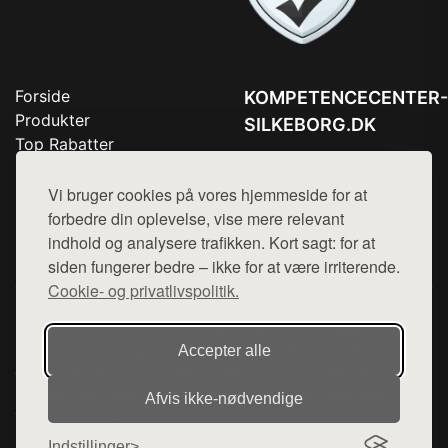
Forside
KOMPETENCECENTER-
Produkter
SILKEBORG.DK
Top Rabatter
Tlf. 78768672
Blog
Kontakt
Vi bruger cookies på vores hjemmeside for at
Mail:
hej@want.dk
forbedre din oplevelse, vise mere relevant
Cookie- og privatlivspolitik
indhold og analysere trafikken. Kort sagt: for at
siden fungerer bedre – ikke for at være irriterende.
Cookie- og privatlivspolitik.
Denne side er en del af want.dk, der udgiver en række
hjemmesider med præsentation af forskellige produkter fra
Accepter alle
diverse webshops. Der sælges ikke varer fra denne side - vi
henviser til de shops, som sælger varen. Vi har heller ikke
Afvis ikke‑nødvendige
varerne på lager.
Indstillinger