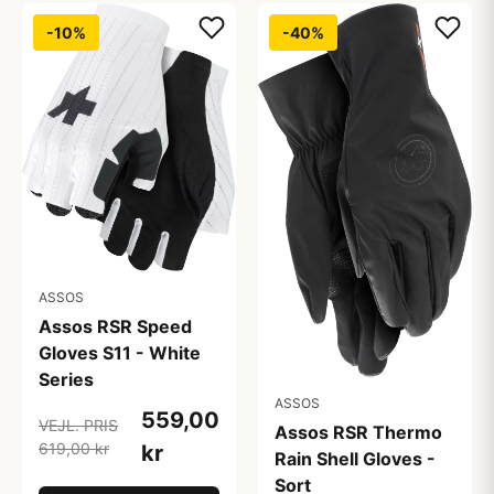
-10%
-40%
ASSOS
Assos RSR Speed
Gloves S11 - White
Series
ASSOS
559,00
VEJL. PRIS
Assos RSR Thermo
619,00 kr
kr
Rain Shell Gloves -
Sort