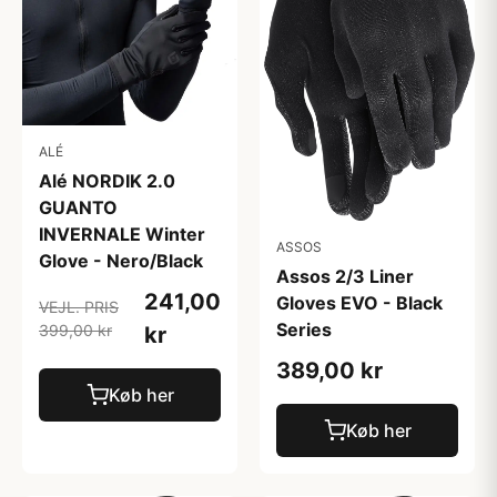
ALÉ
Alé NORDIK 2.0
GUANTO
INVERNALE Winter
ASSOS
Glove - Nero/Black
Assos 2/3 Liner
241,00
Gloves EVO - Black
VEJL. PRIS
Series
399,00 kr
kr
389,00 kr
Køb her
Køb her