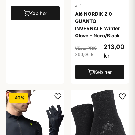
ALÉ
Køb her
Alé NORDIK 2.0
GUANTO
INVERNALE Winter
Glove - Nero/Black
213,00
VEJL. PRIS
399,00 kr
kr
Køb her
-40%