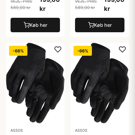
VEJL. PRIS
VEJL. PRIS
589,00 kr
589,00 kr
kr
kr
Køb her
Køb her
-66%
-66%
ASSOS
ASSOS