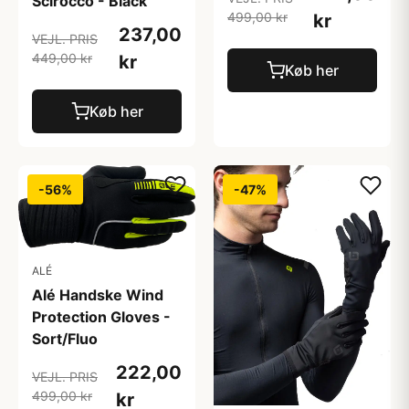
Scirocco - Black
499,00 kr
kr
237,00
VEJL. PRIS
449,00 kr
kr
Køb her
Køb her
-56%
-47%
ALÉ
Alé Handske Wind
Protection Gloves -
Sort/Fluo
222,00
VEJL. PRIS
499,00 kr
kr