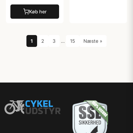
Køb her
1
2
3
…
15
Næste »