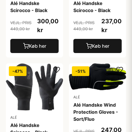
Alé Handske
Alé Handske
Scirocco - Black
Scirocco - Black
300,00
237,00
VEJL. PRIS
VEJL. PRIS
449,00 kr
449,00 kr
kr
kr
Køb her
Køb her
-47%
-51%
ALÉ
Alé Handske Wind
Protection Gloves -
ALÉ
Sort/Fluo
Alé Handske
247,00
VEJL. PRIS