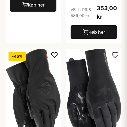
Køb her
353,00
VEJL. PRIS
589,00 kr
kr
Køb her
-45%