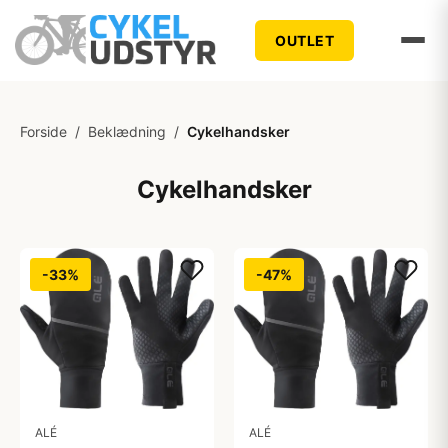
OUTLET
Forside
/
Beklædning
/
Cykelhandsker
Cykelhandsker
-33%
-47%
ALÉ
ALÉ