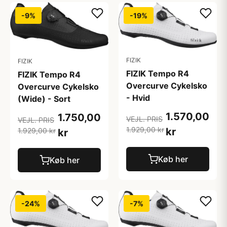
-9%
-19%
FIZIK
FIZIK
FIZIK Tempo R4
FIZIK Tempo R4
Overcurve Cykelsko
Overcurve Cykelsko
- Hvid
(Wide) - Sort
1.570,00
1.750,00
VEJL. PRIS
VEJL. PRIS
1.929,00 kr
kr
1.929,00 kr
kr
Køb her
Køb her
-24%
-7%