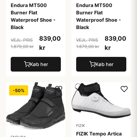
Endura MT500
Endura MT500
Burner Flat
Burner Flat
Waterproof Shoe -
Waterproof Shoe -
Black
Black
839,00
839,00
VEJL. PRIS
VEJL. PRIS
1.679,00 kr
1.679,00 kr
kr
kr
Køb her
Køb her
-50%
FIZIK
FIZIK Tempo Artica