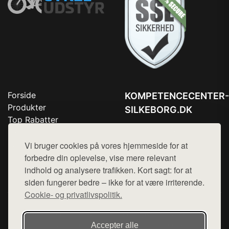
Forside
KOMPETENCECENTER-
Produkter
SILKEBORG.DK
Top Rabatter
Tlf. 78768672
Blog
Kontakt
Vi bruger cookies på vores hjemmeside for at
Mail:
hej@want.dk
forbedre din oplevelse, vise mere relevant
Cookie- og privatlivspolitik
indhold og analysere trafikken. Kort sagt: for at
siden fungerer bedre – ikke for at være irriterende.
Cookie- og privatlivspolitik.
Denne side er en del af want.dk, der udgiver en række
hjemmesider med præsentation af forskellige produkter fra
Accepter alle