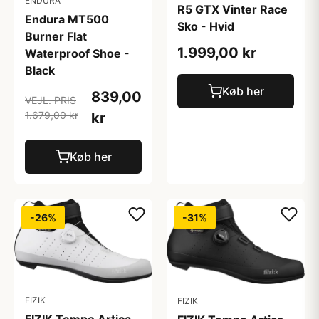
ENDURA
R5 GTX Vinter Race
Endura MT500
Sko - Hvid
Burner Flat
1.999,00 kr
Waterproof Shoe -
Black
Køb her
839,00
VEJL. PRIS
1.679,00 kr
kr
Køb her
-26%
-31%
FIZIK
FIZIK
FIZIK Tempo Artica