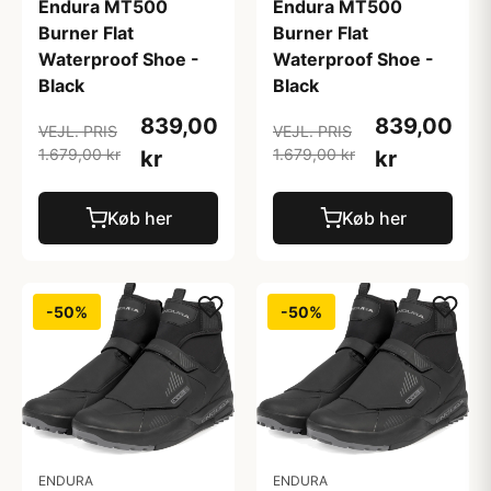
Endura MT500
Endura MT500
Burner Flat
Burner Flat
Waterproof Shoe -
Waterproof Shoe -
Black
Black
839,00
839,00
VEJL. PRIS
VEJL. PRIS
1.679,00 kr
1.679,00 kr
kr
kr
Køb her
Køb her
-50%
-50%
ENDURA
ENDURA