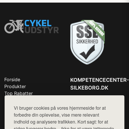
Forside
KOMPETENCECENTER-
Produkter
SILKEBORG.DK
Top Rabatter
Tlf. 78768672
Blog
Kontakt
Vi bruger cookies på vores hjemmeside for at
Mail:
hej@want.dk
forbedre din oplevelse, vise mere relevant
Cookie- og privatlivspolitik
indhold og analysere trafikken. Kort sagt: for at
siden fungerer bedre – ikke for at være irriterende.