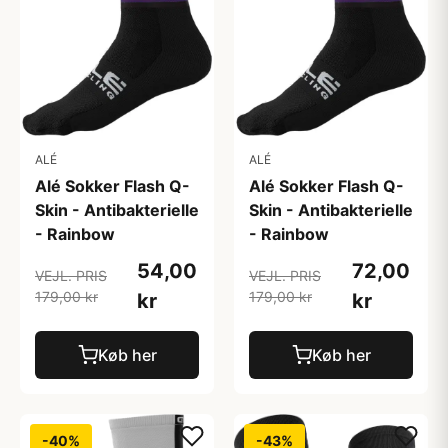
ALÉ
ALÉ
Alé Sokker Flash Q-
Alé Sokker Flash Q-
Skin - Antibakterielle
Skin - Antibakterielle
- Rainbow
- Rainbow
54,00
72,00
VEJL. PRIS
VEJL. PRIS
179,00 kr
179,00 kr
kr
kr
Køb her
Køb her
-40%
-43%