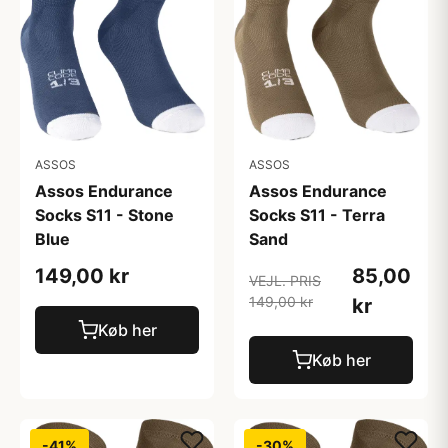
ASSOS
ASSOS
Assos Endurance
Assos Endurance
Socks S11 - Stone
Socks S11 - Terra
Blue
Sand
149,00 kr
85,00
VEJL. PRIS
149,00 kr
kr
Køb her
Køb her
-41%
-30%