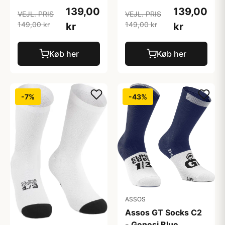
139,00
139,00
VEJL. PRIS
VEJL. PRIS
149,00 kr
149,00 kr
kr
kr
Køb her
Køb her
-7%
-43%
ASSOS
Assos GT Socks C2
- Genesi Blue