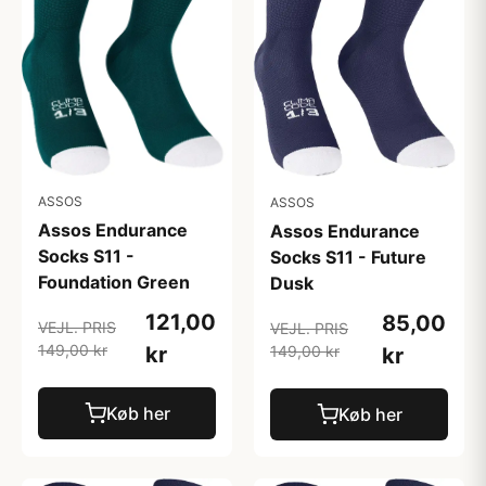
ASSOS
ASSOS
Assos Endurance
Assos Endurance
Socks S11 -
Socks S11 - Future
Foundation Green
Dusk
121,00
85,00
VEJL. PRIS
VEJL. PRIS
149,00 kr
kr
149,00 kr
kr
Køb her
Køb her