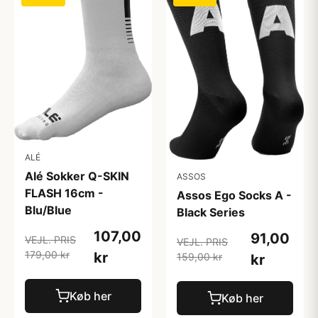
ALÉ
Alé Sokker Q-SKIN
ASSOS
FLASH 16cm -
Assos Ego Socks A -
Blu/Blue
Black Series
107,00
91,00
VEJL. PRIS
VEJL. PRIS
179,00 kr
kr
159,00 kr
kr
Køb her
Køb her