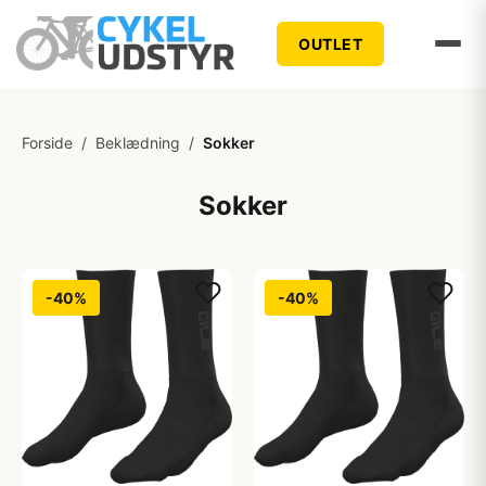
OUTLET
Forside
/
Beklædning
/
Sokker
Sokker
-40%
-40%