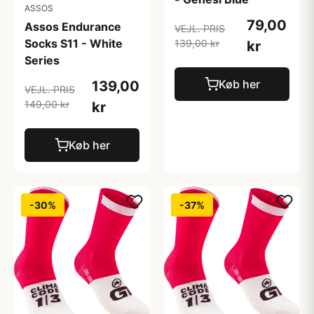
ASSOS
79,00
Assos Endurance
VEJL. PRIS
Socks S11 - White
139,00 kr
kr
Series
Køb her
139,00
VEJL. PRIS
149,00 kr
kr
Køb her
-30%
-37%