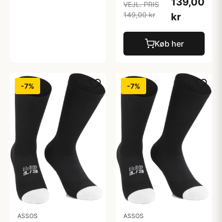
139,00
VEJL. PRIS
149,00 kr
kr
Køb her
-7%
-7%
ASSOS
ASSOS