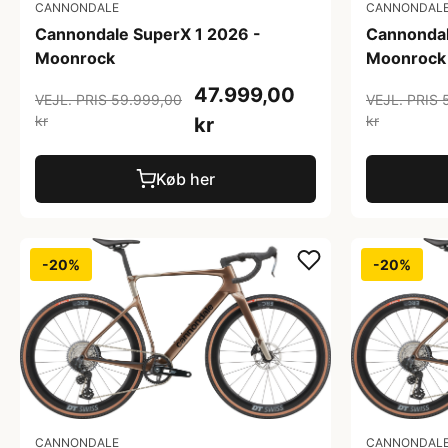
CANNONDALE
CANNONDAL
Cannondale SuperX 1 2026 -
Cannondal
Moonrock
Moonrock
47.999,00
VEJL. PRIS 59.999,00
VEJL. PRIS 
kr
kr
kr
Køb her
-20%
-20%
CANNONDALE
CANNONDAL