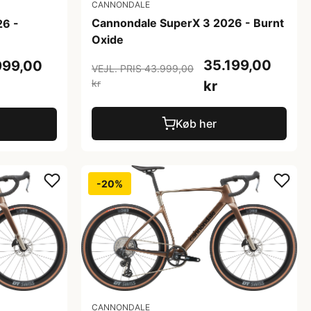
CANNONDALE
Cannondale SuperX 3 2026 - Burnt
26 -
Oxide
35.199,00
999,00
VEJL. PRIS 43.999,00
kr
kr
Køb her
-20%
CANNONDALE