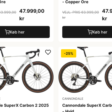
Ore
- Copper Ore
47.999,00
47.
63.999,00
VEJL. PRIS 63.999,00
kr
kr
kr
Køb her
Køb her
-25%
E
CANNONDALE
e SuperX Carbon 2 2025
Cannondale SuperX Carb
- Hvid