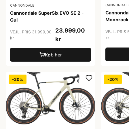
CANNONDAL
CANNONDALE
Cannondal
Cannondale SuperSix EVO SE 2 -
Moonrock
Gul
23.999,00
VEJL. PRIS 
VEJL. PRIS 31.999,00
kr
kr
kr
Køb her
-20%
-20%