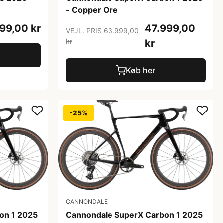
- Copper Ore
47.999,00
199,00 kr
VEJL. PRIS 63.999,00
kr
kr
Køb her
-25%
CANNONDALE
on 1 2025
Cannondale SuperX Carbon 1 2025