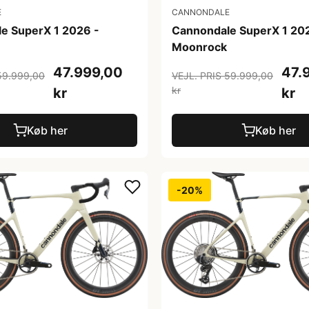
E
CANNONDALE
e SuperX 1 2026 -
Cannondale SuperX 1 20
Moonrock
47.999,00
47.
59.999,00
VEJL. PRIS 59.999,00
kr
kr
kr
Køb her
Køb her
-20%