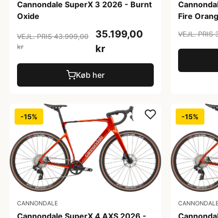
Cannondale SuperX 3 2026 - Burnt
Cannondal
Oxide
Fire Oran
35.199,00
VEJL. PRIS 
VEJL. PRIS 43.999,00
kr
kr
Køb her
-15%
-15%
CANNONDALE
CANNONDAL
Cannondale SuperX 4 AXS 2026 -
Cannondal