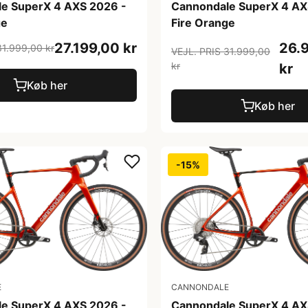
e SuperX 4 AXS 2026 -
Cannondale SuperX 4 AX
ge
Fire Orange
27.199,00 kr
26.
31.999,00 kr
VEJL. PRIS 31.999,00
kr
kr
Køb her
Køb her
-15%
E
CANNONDALE
e SuperX 4 AXS 2026 -
Cannondale SuperX 4 AX