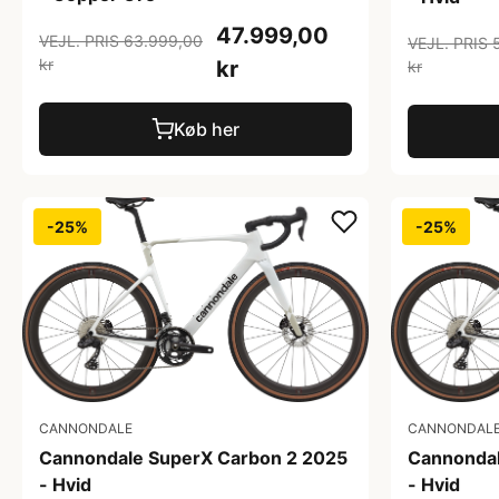
47.999,00
VEJL. PRIS 63.999,00
VEJL. PRIS 
kr
kr
kr
Køb her
-25%
-25%
CANNONDALE
CANNONDAL
Cannondale SuperX Carbon 2 2025
Cannondal
- Hvid
- Hvid