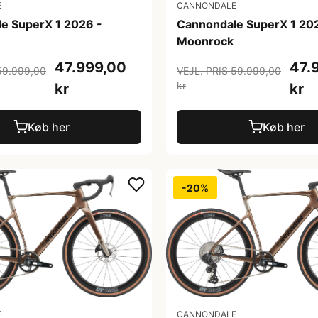
E
CANNONDALE
e SuperX 1 2026 -
Cannondale SuperX 1 20
Moonrock
47.999,00
47.
59.999,00
VEJL. PRIS 59.999,00
kr
kr
kr
Køb her
Køb her
-20%
E
CANNONDALE