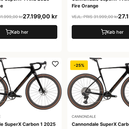
ge
Fire Orange
27.199,00 kr
27.
31.999,00 kr
VEJL. PRIS 31.999,00 kr
Køb her
Køb her
-25%
E
CANNONDALE
e SuperX Carbon 1 2025
Cannondale SuperX Carb