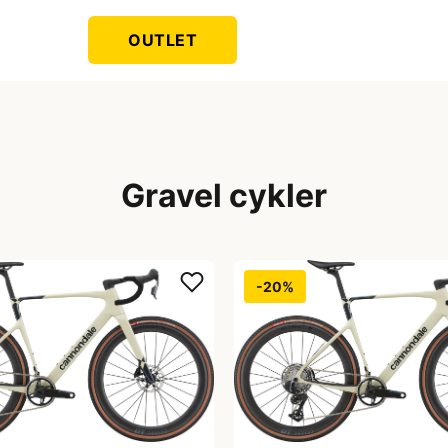
OUTLET
Gravel cykler
-20%