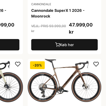
CANNONDALE
26 -
Cannondale SuperX 1 2026 -
Moonrock
999,00
47.999,00
VEJL. PRIS 59.999,00
kr
kr
Køb her
-20%