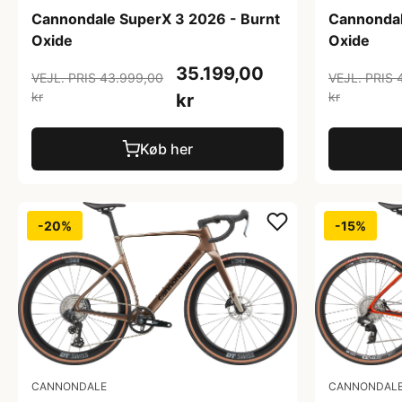
Cannondale SuperX 3 2026 - Burnt
Cannondal
Oxide
Oxide
35.199,00
VEJL. PRIS 43.999,00
VEJL. PRIS 
kr
kr
kr
Køb her
-20%
-15%
CANNONDALE
CANNONDAL