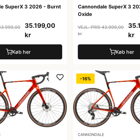
e SuperX 3 2026 - Burnt
Cannondale SuperX 3 20
Oxide
35.199,00
35.
43.999,00
VEJL. PRIS 43.999,00
kr
kr
kr
Køb her
Køb her
-16%
E
CANNONDALE