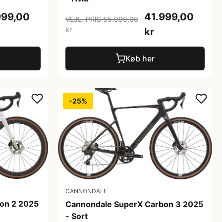
999,00
41.999,00
VEJL. PRIS 55.999,00
kr
kr
Køb her
-25%
CANNONDALE
on 2 2025
Cannondale SuperX Carbon 3 2025
- Sort