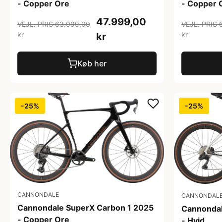
- Copper Ore
- Copper 
47.999,00
VEJL. PRIS 63.999,00
VEJL. PRIS 
kr
kr
kr
Køb her
-25%
-25%
CANNONDALE
CANNONDAL
Cannondale SuperX Carbon 1 2025
Cannondal
- Copper Ore
- Hvid