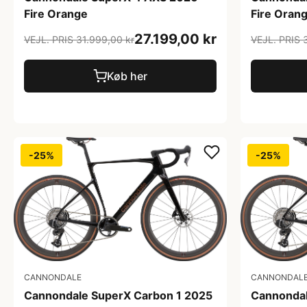
Fire Orange
Fire Oran
27.199,00 kr
VEJL. PRIS 31.999,00 kr
VEJL. PRIS 
Køb her
-25%
-25%
CANNONDALE
CANNONDAL
Cannondale SuperX Carbon 1 2025
Cannondal