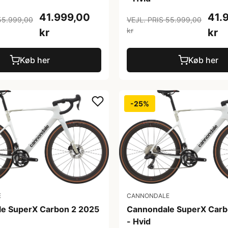
41.999,00
41.
55.999,00
VEJL. PRIS 55.999,00
kr
kr
kr
Køb her
Køb her
-25%
E
CANNONDALE
e SuperX Carbon 2 2025
Cannondale SuperX Carb
- Hvid