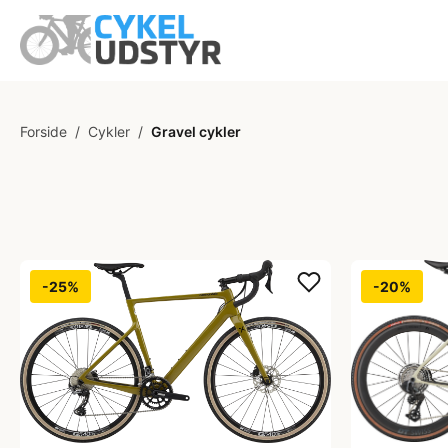
Forside
/
Cykler
/
Gravel cykler
-25%
-20%