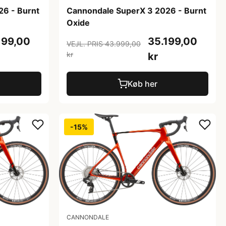
26 - Burnt
Cannondale SuperX 3 2026 - Burnt
Oxide
199,00
35.199,00
VEJL. PRIS 43.999,00
kr
kr
Køb her
-15%
CANNONDALE