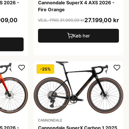
S 2026 -
Cannondale SuperX 4 AXS 2026 -
Fire Orange
909,00
27.199,00 kr
VEJL. PRIS 31.999,00 kr
Køb her
-25%
CANNONDALE
Cannondale SuperX Carbon 1 2025
S 2026 -