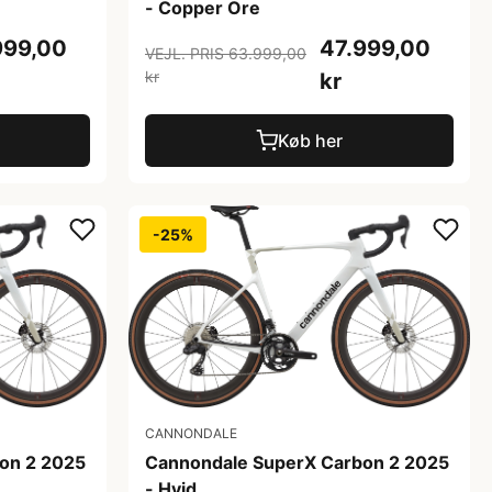
- Copper Ore
999,00
47.999,00
VEJL. PRIS 63.999,00
kr
kr
Køb her
-25%
CANNONDALE
on 2 2025
Cannondale SuperX Carbon 2 2025
- Hvid