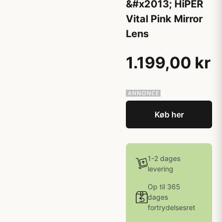
&#x2013; HiPER
Vital Pink Mirror
Lens
1.199,00 kr
Køb her
1-2 dages
levering
Op til 365
dages
fortrydelsesret