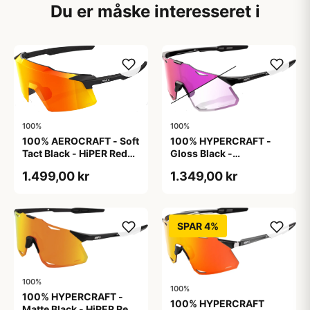
Du er måske interesseret i
100%
100%
100% AEROCRAFT - Soft
100% HYPERCRAFT -
Tact Black - HiPER Red
Gloss Black -
Multilayer Mirror
Photochromic Purple
1.499,00 kr
1.349,00 kr
Mirror
SPAR 4%
100%
100%
100% HYPERCRAFT -
100% HYPERCRAFT
Matte Black - HiPER Red