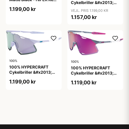
Cykelbriller &#x2013;
Multilayer Mirror Lens
Black Chrome &#x2013;
1.199,00 kr
VEJL. PRIS 1.199,00 KR
HiPER Red Mirror Lens
1.157,00 kr
100%
100%
100% HYPERCRAFT
100% HYPERCRAFT
Cykelbriller &#x2013;
Cykelbriller &#x2013;
Gloss Lavender
Gloss Light Grey
1.199,00 kr
1.119,00 kr
&#x2013; HiPER
&#x2013; Purple
Lavender Mirror Lens
Multilayer Mirror Lens