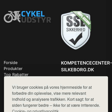
Forside
KOMPETENCECENTER-
Produkter
SILKEBORG.DK
Top Rabatter
Tlf. 78768672
Blog
Kontakt
Vi bruger cookies på vores hjemmeside for at
Mail:
hej@want.dk
forbedre din oplevelse, vise mere relevant
Cookie- og privatlivspolitik
indhold og analysere trafikken. Kort sagt: for at
siden fungerer bedre – ikke for at være irriterende.
Cookie- og privatlivspolitik.