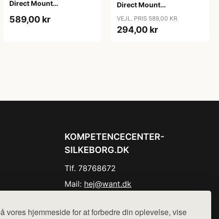
Direct Mount
Direct Mount
Singlespeed 34T -
Singlespeed 34T - Oval -
589,00 kr
VEJL. PRIS 589,00 KR
(1x10/11/12) Oval
SRAM (Boost) - Lilla
294,00 kr
(RaceFace) - Sort
KOMPETENCECENTER-
SILKEBORG.DK
Tlf. 78768672
Mail:
hej@want.dk
Cookie- og privatlivspolitik
å vores hjemmeside for at forbedre din oplevelse, vise