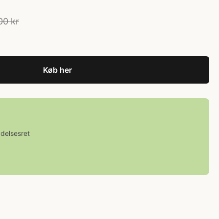
00 kr
Køb her
ydelsesret