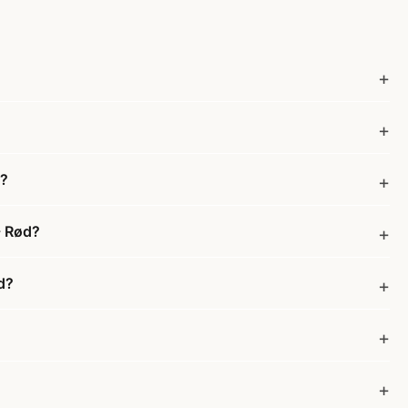
d?
- Rød?
d?