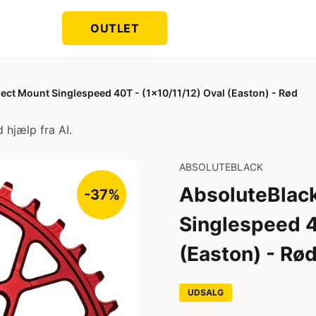
OUTLET
ect Mount Singlespeed 40T - (1x10/11/12) Oval (Easton) - Rød
 hjælp fra AI.
ABSOLUTEBLACK
AbsoluteBlack
-37%
Singlespeed 4
(Easton) - Rø
UDSALG