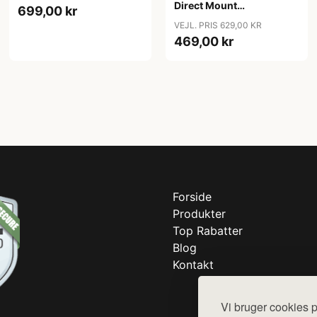
(2x10/11) (Shimano
Direct Mount
699,00 kr
Asymmetric) - Sort
Singlespeed 32T - Oval -
VEJL. PRIS 629,00 KR
Shimano - Sort
469,00 kr
Forside
Produkter
Top Rabatter
Blog
Kontakt
Vi bruger cookies p