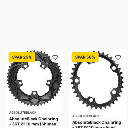
SPAR 25%
SPAR 50%
ABSOLUTEBLACK
ABSOLUTEBLACK
AbsoluteBlack Chainring
AbsoluteBlack Chainring
- 36T Ø110 mm (Shimano
- 36T Ø110 mm - Inner