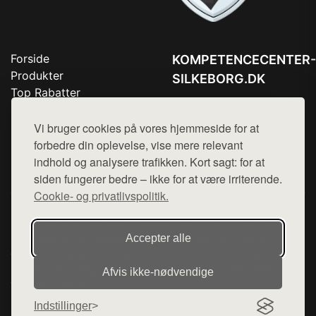
Forside
KOMPETENCECENTER-
Produkter
SILKEBORG.DK
Top Rabatter
Tlf. 78768672
Blog
Kontakt
Vi bruger cookies på vores hjemmeside for at
Mail:
hej@want.dk
forbedre din oplevelse, vise mere relevant
Cookie- og privatlivspolitik
indhold og analysere trafikken. Kort sagt: for at
siden fungerer bedre – ikke for at være irriterende.
Cookie- og privatlivspolitik.
Denne side er en del af want.dk, der udgiver en række
hjemmesider med præsentation af forskellige produkter fra
Accepter alle
diverse webshops. Der sælges ikke varer fra denne side - vi
henviser til de shops, som sælger varen. Vi har heller ikke
Afvis ikke‑nødvendige
varerne på lager.
Indstillinger
© 2026 kompetencecenter-silkeborg.dk. Alle rettigheder