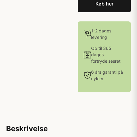
Køb her
1-2 dages
levering
Op til 365
dages
fortrydelsesret
6 års garanti på
cykler
Beskrivelse