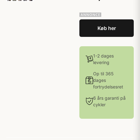
Køb her
1-2 dages
levering
Op til 365
dages
fortrydelsesret
6 års garanti på
cykler