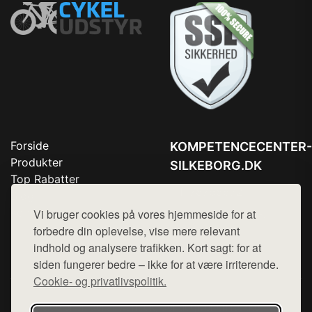
Forside
KOMPETENCECENTER-
Produkter
SILKEBORG.DK
Top Rabatter
Tlf. 78768672
Blog
Kontakt
Vi bruger cookies på vores hjemmeside for at
Mail:
hej@want.dk
forbedre din oplevelse, vise mere relevant
Cookie- og privatlivspolitik
indhold og analysere trafikken. Kort sagt: for at
siden fungerer bedre – ikke for at være irriterende.
Cookie- og privatlivspolitik.
Denne side er en del af want.dk, der udgiver en række