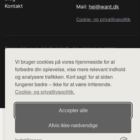
Kontakt
Mail:
hej@want.dk
Cookie- og privatlivspolitik
Denne side er en del af want.dk, der udgiver en række
hjemmesider med præsentation af forskellige produkter fra
Vi bruger cookies på vores hjemmeside for at
diverse webshops. Der sælges ikke varer fra denne side - vi
forbedre din oplevelse, vise mere relevant indhold
henviser til de shops, som sælger varen. Vi har heller ikke
og analysere trafikken. Kort sagt: for at siden
varerne på lager.
fungerer bedre – ikke for at være irriterende.
© 2026 kompetencecenter-silkeborg.dk. Alle rettigheder
Cookie- og privatlivspolitik.
forbeholdes.
Accepter alle
Afvis ikke‑nødvendige