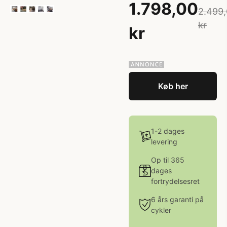
1.798,00
2.499
kr
kr
Køb her
1-2 dages
levering
Op til 365
dages
fortrydelsesret
6 års garanti på
cykler