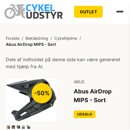
OUTLET
Forside
/
Beklædning
/
Cykelhjelme
/
Abus AirDrop MIPS - Sort
Dele af indholdet på denne side kan være genereret
med hjælp fra AI.
ABUS
Abus AirDrop
-50%
MIPS - Sort
UDSALG