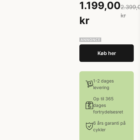
1.199,00
2.399,
kr
kr
Køb her
1-2 dages
levering
Op til 365
dages
fortrydelsesret
6 års garanti på
cykler