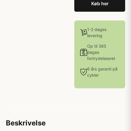
Køb her
1-2 dages
levering
Op til 365
dages
fortrydelsesret
6 års garanti på
cykler
Beskrivelse