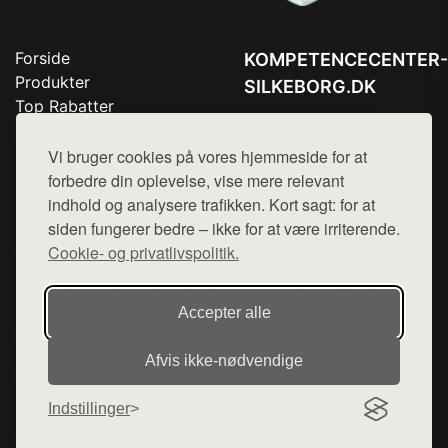
Forside
KOMPETENCECENTER-
Produkter
SILKEBORG.DK
Top Rabatter
Tlf. 78768672
Blog
Kontakt
Vi bruger cookies på vores hjemmeside for at
Mail:
hej@want.dk
forbedre din oplevelse, vise mere relevant
Cookie- og privatlivspolitik
indhold og analysere trafikken. Kort sagt: for at
siden fungerer bedre – ikke for at være irriterende.
Cookie- og privatlivspolitik.
Denne side er en del af want.dk, der udgiver en række
hjemmesider med præsentation af forskellige produkter fra
Accepter alle
diverse webshops. Der sælges ikke varer fra denne side - vi
henviser til de shops, som sælger varen. Vi har heller ikke
Afvis ikke‑nødvendige
varerne på lager.
Indstillinger
© 2026 kompetencecenter-silkeborg.dk. Alle rettigheder
forbeholdes.