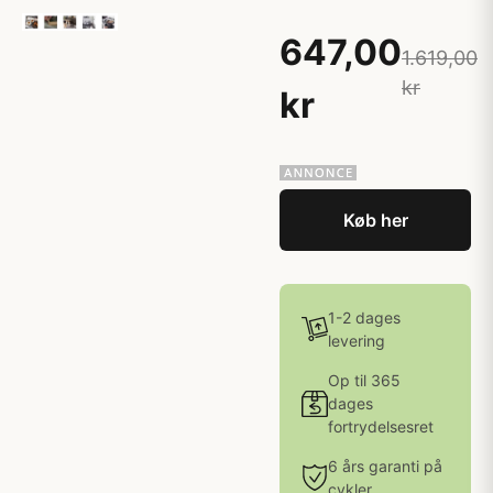
647,00
1.619,00
kr
kr
Køb her
1-2 dages
levering
Op til 365
dages
fortrydelsesret
6 års garanti på
cykler