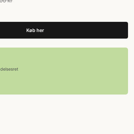
00 kr
Køb her
ydelsesret