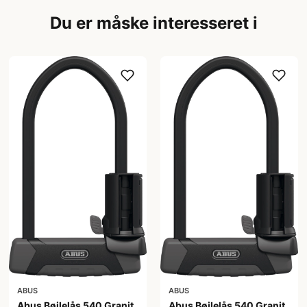
Du er måske interesseret i
ABUS
ABUS
Abus Bøjlelås 540 Granit
Abus Bøjlelås 540 Granit