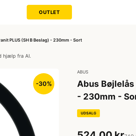
OUTLET
ranit PLUS (SH B Beslag) - 230mm - Sort
 hjælp fra AI.
ABUS
Abus Bøjlelås
-30%
- 230mm - So
UDSALG
524,00 kr