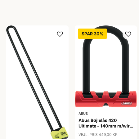
SPAR 30%
ABUS
Abus Bøjlelås 420
Ultimate - 140mm m/wire
120mm - Rød
VEJL. PRIS 449,00 KR