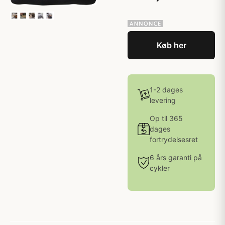
Køb her
1-2 dages
levering
Op til 365
dages
fortrydelsesret
6 års garanti på
cykler