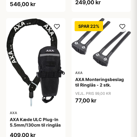
249,00 kr
546,00 kr
SPAR 22%
AXA
AXA Monteringsbeslag
til Ringlås - 2 stk.
VEJL. PRIS 99,00 KR
77,00 kr
AXA
AXA Kæde ULC Plug-In
5.5mm/130cm til ringlås
409,00 kr