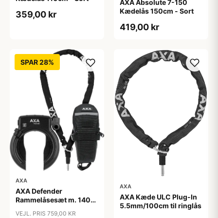
AXA Absolute 7-150
Kædelås 150cm - Sort
359,00 kr
419,00 kr
SPAR 28%
AXA
AXA
AXA Defender
AXA Kæde ULC Plug-In
Rammelåsesæt m. 140
5.5mm/100cm til ringlås
cm indstikskæde
VEJL. PRIS 759,00 KR