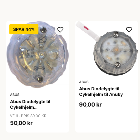
SPAR 44%
ABUS
Abus Diodelygte til
Cykelhjelm til Anuky
ABUS
Abus Diodelygte til
90,00 kr
Cykelhjelm
ZoomPlus/ZoomLite
VEJL. PRIS 89,00 KR
50,00 kr