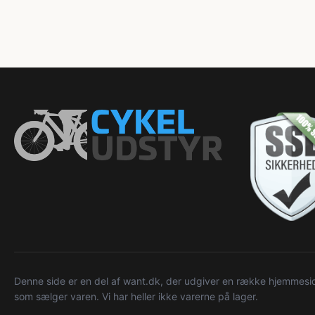
Denne side er en del af want.dk, der udgiver en række hjemmeside
som sælger varen. Vi har heller ikke varerne på lager.