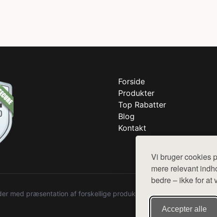
Forside
Produkter
Top Rabatter
Blog
Kontakt
Vi bruger cookies p
mere relevant indho
bedre – ikke for at 
r med præsentation af forskellige produkter fra diverse webshops. De
Accepter alle