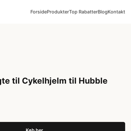
Forside
Produkter
Top Rabatter
Blog
Kontakt
e til Cykelhjelm til Hubble
Køb her