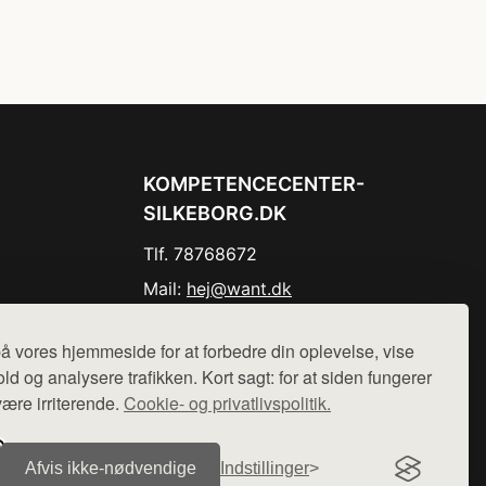
KOMPETENCECENTER-
SILKEBORG.DK
Tlf. 78768672
Mail:
hej@want.dk
Cookie- og privatlivspolitik
å vores hjemmeside for at forbedre din oplevelse, vise
ld og analysere trafikken. Kort sagt: for at siden fungerer
være irriterende.
Cookie- og privatlivspolitik.
r sælges ikke varer fra denne side - vi henviser til de shops,
Afvis ikke‑nødvendige
Indstillinger