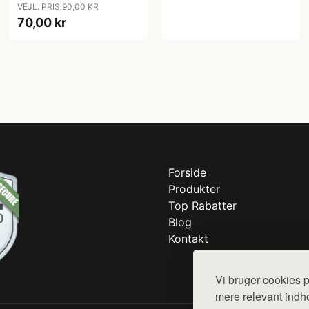
VEJL. PRIS 90,00 KR
70,00 kr
Forside
Produkter
Top Rabatter
Blog
Kontakt
Vi bruger cookies p
mere relevant indho