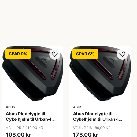
SPAR 9%
SPAR 6%
ABUS
ABUS
Abus Diodelygte til
Abus Diodelygte til
Cykelhjelm til Urban-I
Cykelhjelm til Urban-I
3.0, Hyban 2.0
3.0,/Hyban 2.0/Youn-I
VEJL. PRIS 119,00 KR
VEJL. PRIS 189,00 KR
2.0
108,00 kr
178,00 kr