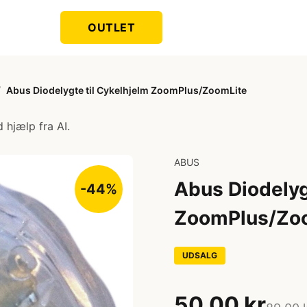
OUTLET
/
Abus Diodelygte til Cykelhjelm ZoomPlus/ZoomLite
 hjælp fra AI.
ABUS
Abus Diodelyg
-44%
ZoomPlus/Zo
UDSALG
50,00 kr