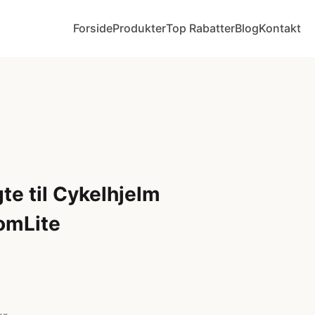
Forside
Produkter
Top Rabatter
Blog
Kontakt
te til Cykelhjelm
omLite