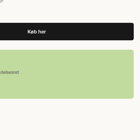
kr
Køb her
ydelsesret