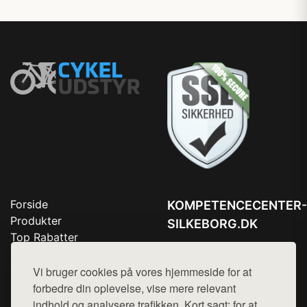
Forside
KOMPETENCECENTER-
Produkter
SILKEBORG.DK
Top Rabatter
Tlf. 78768672
Blog
Kontakt
Vi bruger cookies på vores hjemmeside for at
Mail:
hej@want.dk
forbedre din oplevelse, vise mere relevant
Cookie- og privatlivspolitik
indhold og analysere trafikken. Kort sagt: for at