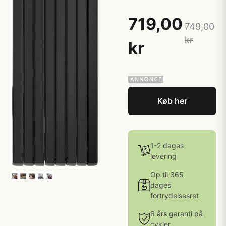
719,00
749,00
kr
kr
Køb her
1-2 dages
levering
Op til 365
dages
fortrydelsesret
6 års garanti på
cykler