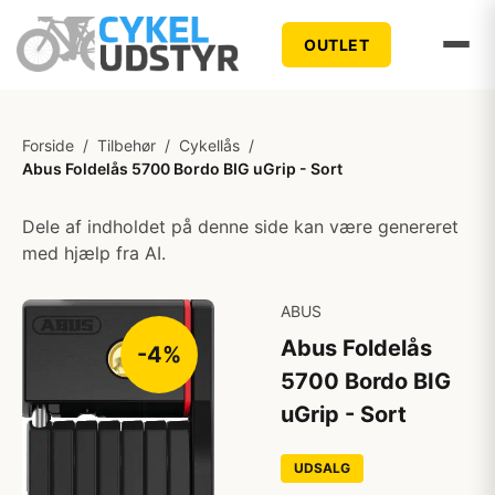
OUTLET
Forside
/
Tilbehør
/
Cykellås
/
Abus Foldelås 5700 Bordo BIG uGrip - Sort
Dele af indholdet på denne side kan være genereret
med hjælp fra AI.
ABUS
Abus Foldelås
-4%
5700 Bordo BIG
uGrip - Sort
UDSALG