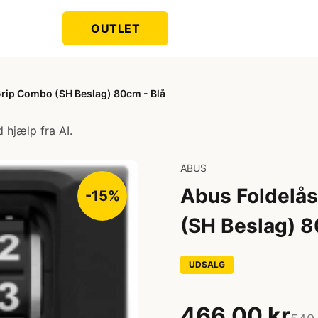
OUTLET
rip Combo (SH Beslag) 80cm - Blå
 hjælp fra AI.
ABUS
Abus Foldelå
-15%
(SH Beslag) 8
UDSALG
466,00 kr