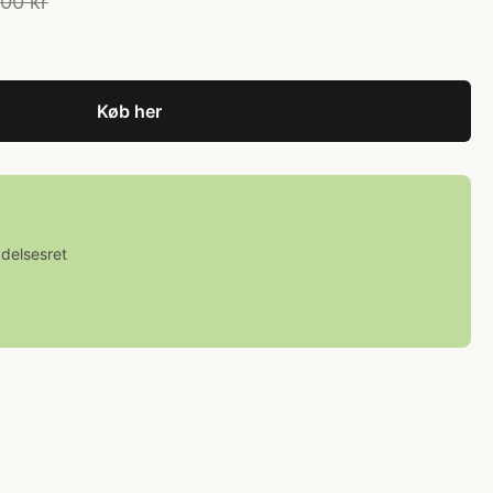
00 kr
Køb her
ydelsesret