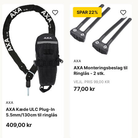
SPAR 22%
AXA
AXA Monteringsbeslag til
Ringlås - 2 stk.
VEJL. PRIS 99,00 KR
77,00 kr
AXA
AXA Kæde ULC Plug-In
5.5mm/130cm til ringlås
409,00 kr