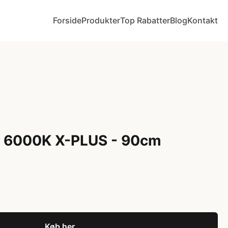
Forside
Produkter
Top Rabatter
Blog
Kontakt
s 6000K X-PLUS - 90cm
Køb her