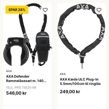
SPAR 28%
AXA
AXA
AXA Defender
AXA Kæde ULC Plug-In
Rammelåsesæt m. 140
5.5mm/100cm til ringlås
cm indstikskæde
VEJL. PRIS 759,00 KR
249,00 kr
546,00 kr