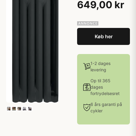
649,00 kr
Køb her
1-2 dages
levering
Op til 365
dages
fortrydelsesret
6 års garanti på
cykler