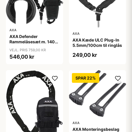
AXA
AXA
AXA Defender
AXA Kæde ULC Plug-In
Rammelåsesæt m. 140
5.5mm/100cm til ringlås
cm indstikskæde
VEJL. PRIS 759,00 KR
249,00 kr
546,00 kr
SPAR 22%
AXA
AXA Monteringsbeslag