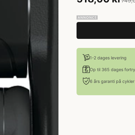
749,0
1-2 dages levering
Op til 365 dages fortr
6 års garanti på cykler