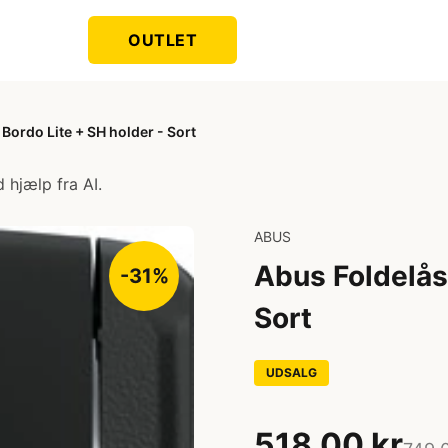
OUTLET
Bordo Lite + SH holder - Sort
 hjælp fra AI.
ABUS
Abus Foldelås
-31%
Sort
UDSALG
518,00 kr