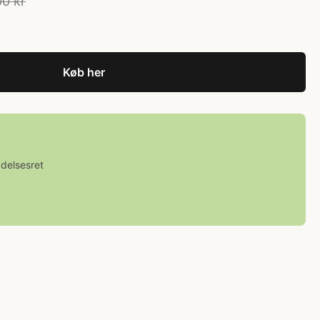
0 kr
Køb her
ydelsesret