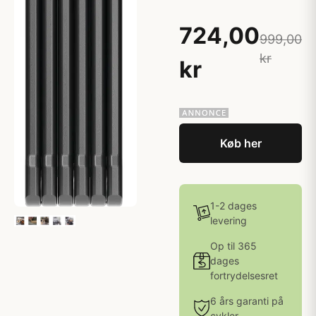
724,00
999,00
kr
kr
Køb her
1-2 dages
levering
Op til 365
dages
fortrydelsesret
6 års garanti på
cykler