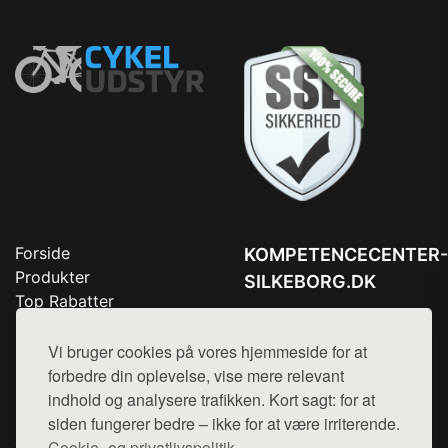
Forside
KOMPETENCECENTER-
Produkter
SILKEBORG.DK
Top Rabatter
Tlf. 78768672
Blog
Kontakt
Vi bruger cookies på vores hjemmeside for at
Mail:
hej@want.dk
forbedre din oplevelse, vise mere relevant
Cookie- og privatlivspolitik
indhold og analysere trafikken. Kort sagt: for at
siden fungerer bedre – ikke for at være irriterende.
Cookie- og privatlivspolitik.