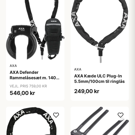
AXA
AXA
AXA Defender
AXA Kæde ULC Plug-In
Rammelåsesæt m. 140
5.5mm/100cm til ringlås
cm indstikskæde
VEJL. PRIS 759,00 KR
249,00 kr
546,00 kr