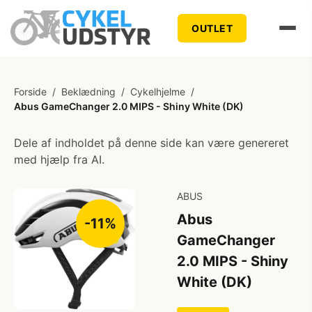
OUTLET
Forside
/
Beklædning
/
Cykelhjelme
/
Abus GameChanger 2.0 MIPS - Shiny White (DK)
Dele af indholdet på denne side kan være genereret
med hjælp fra AI.
ABUS
Abus
-11%
GameChanger
2.0 MIPS - Shiny
White (DK)