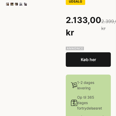
UDSALG
2.133,00
2.399,
kr
kr
Køb her
1-2 dages
levering
Op til 365
dages
fortrydelsesret