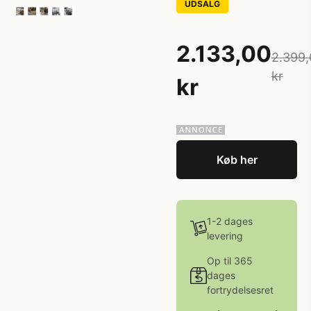
UDSALG
2.133,00
2.399,
kr
kr
Køb her
1-2 dages
levering
Op til 365
dages
fortrydelsesret