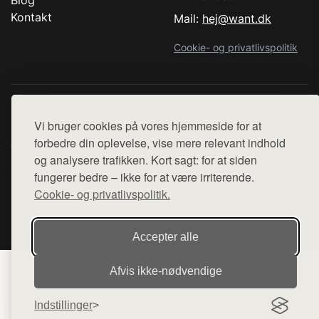
Blog
Kontakt
Mail:
hej@want.dk
Cookie- og privatlivspolitik
Denne side er en del af want.dk, der udgiver en række
Vi bruger cookies på vores hjemmeside for at
hjemmesider med præsentation af forskellige produkter fra
forbedre din oplevelse, vise mere relevant indhold
diverse webshops. Der sælges ikke varer fra denne side - vi
og analysere trafikken. Kort sagt: for at siden
henviser til de shops, som sælger varen. Vi har heller ikke
fungerer bedre – ikke for at være irriterende.
varerne på lager.
Cookie- og privatlivspolitik.
© 2026 kompetencecenter-silkeborg.dk. Alle rettigheder
forbeholdes.
Accepter alle
Afvis ikke‑nødvendige
Indstillinger