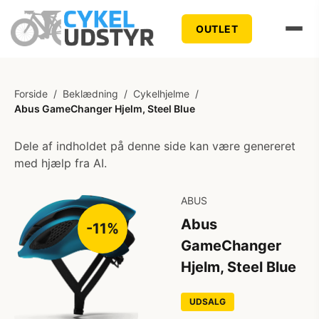
OUTLET
Forside
/
Beklædning
/
Cykelhjelme
/
Abus GameChanger Hjelm, Steel Blue
Dele af indholdet på denne side kan være genereret
med hjælp fra AI.
ABUS
Abus
-11%
GameChanger
Hjelm, Steel Blue
UDSALG