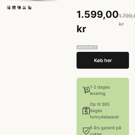
1.599,00
1.799,
kr
kr
Køb her
1-2 dages
levering
Op til 365
dages
fortrydelsesret
6 års garanti på
cykler