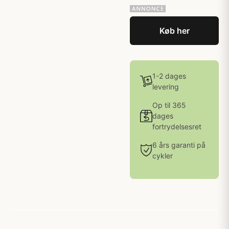
Køb her
1-2 dages
levering
Op til 365
dages
fortrydelsesret
6 års garanti på
cykler