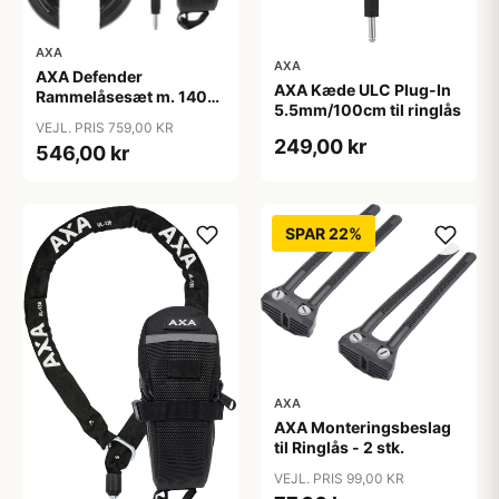
AXA
AXA
AXA Defender
AXA Kæde ULC Plug-In
Rammelåsesæt m. 140
5.5mm/100cm til ringlås
cm indstikskæde
VEJL. PRIS 759,00 KR
249,00 kr
546,00 kr
SPAR 22%
AXA
AXA Monteringsbeslag
til Ringlås - 2 stk.
VEJL. PRIS 99,00 KR