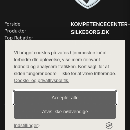
Forside
KOMPETENCECENTER-
Produkter
SILKEBORG.DK
Top Rabatter
Tlf. 78768672
Blog
Kontakt
Vi bruger cookies på vores hjemmeside for at
Mail:
hej@want.dk
forbedre din oplevelse, vise mere relevant
Cookie- og privatlivspolitik
indhold og analysere trafikken. Kort sagt: for at
siden fungerer bedre – ikke for at være irriterende.
Cookie- og privatlivspolitik.
Denne side er en del af want.dk, der udgiver en række
hjemmesider med præsentation af forskellige produkter fra
Accepter alle
diverse webshops. Der sælges ikke varer fra denne side - vi
henviser til de shops, som sælger varen. Vi har heller ikke
Afvis ikke‑nødvendige
varerne på lager.
Indstillinger
© 2026 kompetencecenter-silkeborg.dk. Alle rettigheder