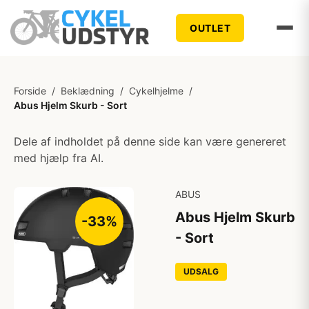
OUTLET
Forside
/
Beklædning
/
Cykelhjelme
/
Abus Hjelm Skurb - Sort
Dele af indholdet på denne side kan være genereret
med hjælp fra AI.
ABUS
Abus Hjelm Skurb
-33%
- Sort
UDSALG