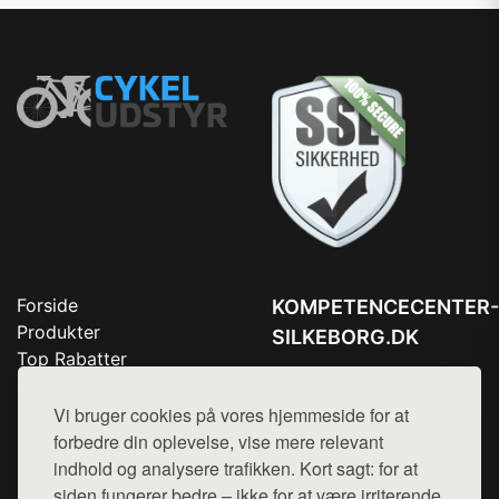
Forside
KOMPETENCECENTER-
Produkter
SILKEBORG.DK
Top Rabatter
Tlf. 78768672
Blog
Kontakt
Vi bruger cookies på vores hjemmeside for at
Mail:
hej@want.dk
forbedre din oplevelse, vise mere relevant
Cookie- og privatlivspolitik
indhold og analysere trafikken. Kort sagt: for at
siden fungerer bedre – ikke for at være irriterende.