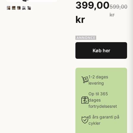
399,00
599,00
kr
kr
Køb her
1-2 dages
levering
Op til 365
dages
fortrydelsesret
6 års garanti på
cykler