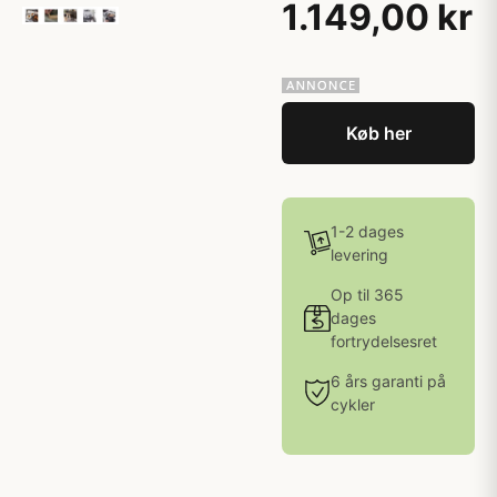
1.149,00 kr
Køb her
1-2 dages
levering
Op til 365
dages
fortrydelsesret
6 års garanti på
cykler