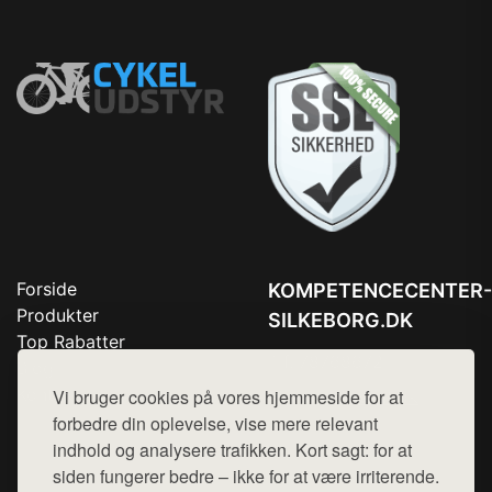
Forside
KOMPETENCECENTER-
Produkter
SILKEBORG.DK
Top Rabatter
Tlf. 78768672
Blog
Kontakt
Vi bruger cookies på vores hjemmeside for at
Mail:
hej@want.dk
forbedre din oplevelse, vise mere relevant
Cookie- og privatlivspolitik
indhold og analysere trafikken. Kort sagt: for at
siden fungerer bedre – ikke for at være irriterende.