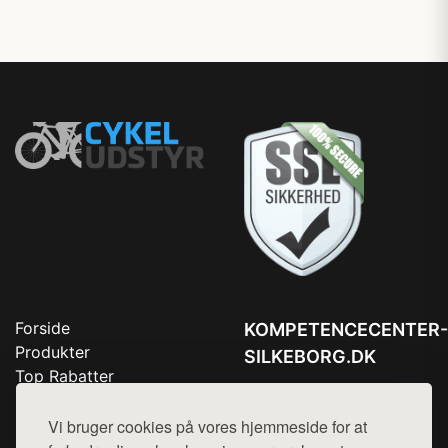
Forside
KOMPETENCECENTER-
Produkter
SILKEBORG.DK
Top Rabatter
Tlf. 78768672
Blog
Kontakt
Vi bruger cookies på vores hjemmeside for at
Mail:
hej@want.dk