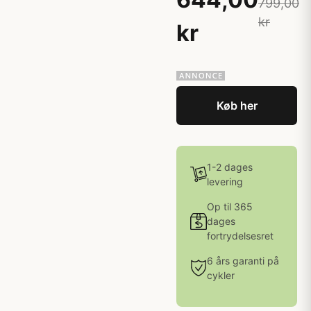
799,00
kr
kr
Køb her
1-2 dages
levering
Op til 365
dages
fortrydelsesret
6 års garanti på
cykler