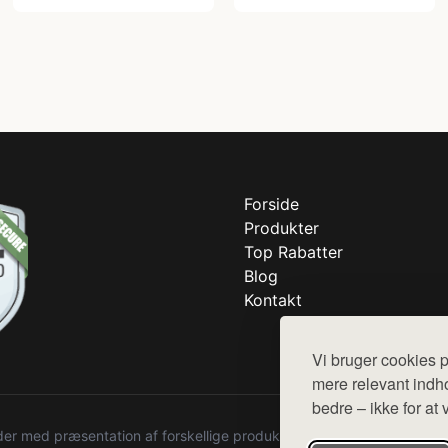
Forside
Produkter
Top Rabatter
Blog
Kontakt
Vi bruger cookies p
mere relevant indho
bedre – ikke for at 
r med præsentation af forskellige produkter fra diverse webshops. De