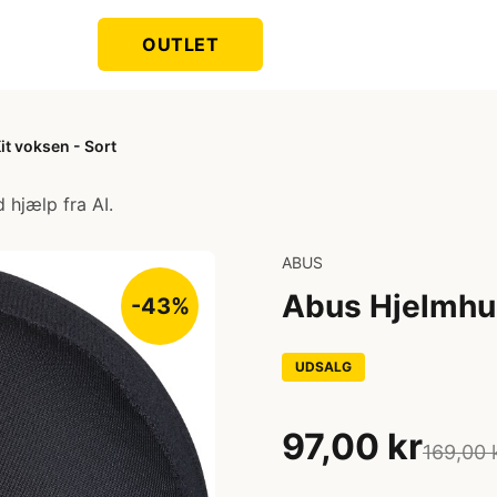
OUTLET
t voksen - Sort
 hjælp fra AI.
ABUS
Abus Hjelmhue
-43%
UDSALG
97,00 kr
169,00 