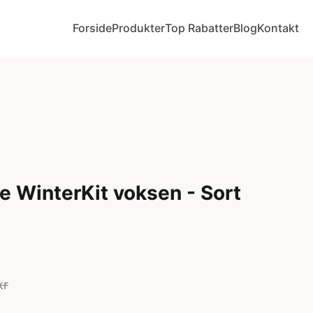
Forside
Produkter
Top Rabatter
Blog
Kontakt
 WinterKit voksen - Sort
kr