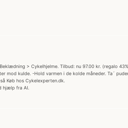
eklædning > Cykelhjelme. Tilbud: nu 97.00 kr. (regalo 43% 
tter mod kulde. -Hold varmen i de kolde måneder. Ta´ puder
også Køb hos Cykelexperten.dk.
 hjælp fra AI.