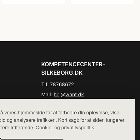
KOMPETENCECENTER-
SILKEBORG.DK
Tlf. 78768672
Mail:
hej@want.dk
Cookie- og privatlivspolitik
å vores hjemmeside for at forbedre din oplevelse, vise
ld og analysere trafikken. Kort sagt: for at siden fungerer
være irriterende.
Cookie- og privatlivspolitik.
r sælges ikke varer fra denne side - vi henviser til de shops,