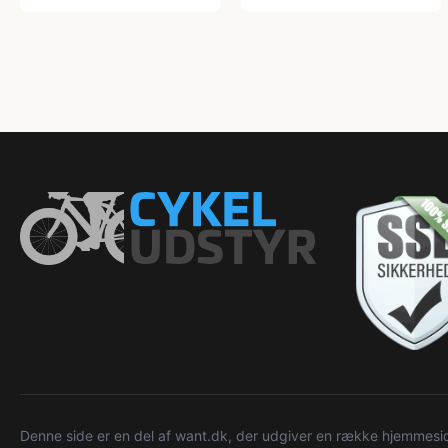
Denne side er en del af want.dk, der udgiver en række hjemmeside