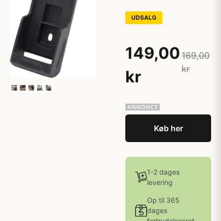
UDSALG
149,00
169,00
kr
kr
Køb her
1-2 dages
levering
Op til 365
dages
fortrydelsesret