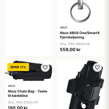
ABUS
Abus ABUS One/SmartX
Fjernbetjening
VEJL. PRIS 599,00 KR
558,00 kr
SPAR 11%
ABUS
Abus Chain Bag - Taske
til kædelåse
VEJL. PRIS 219,00 KR
195,00 kr