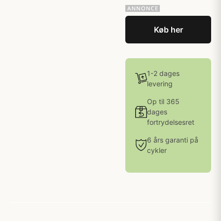
Køb her
1-2 dages
levering
Op til 365
dages
fortrydelsesret
6 års garanti på
cykler