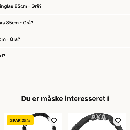
ringlås 85cm - Grå?
lås 85cm - Grå?
cm - Grå?
ud?
Du er måske interesseret i
SPAR 28%