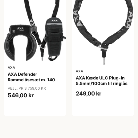
AXA
AXA
AXA Defender
AXA Kæde ULC Plug-In
Rammelåsesæt m. 140
5.5mm/100cm til ringlås
cm indstikskæde
VEJL. PRIS 759,00 KR
249,00 kr
546,00 kr