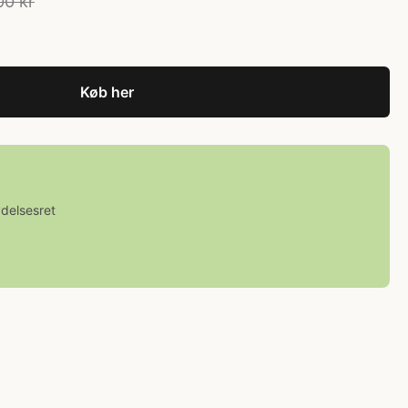
00 kr
Køb her
ydelsesret