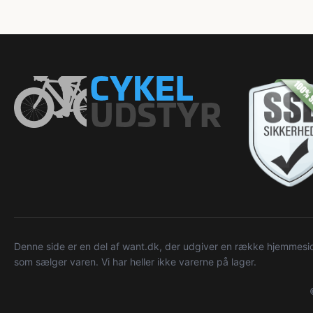
Denne side er en del af want.dk, der udgiver en række hjemmeside
som sælger varen. Vi har heller ikke varerne på lager.