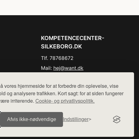
KOMPETENCECENTER-
SILKEBORG.DK
Tlf. 78768672
Mail:
hej@want.dk
Cookie- og privatlivspolitik
å vores hjemmeside for at forbedre din oplevelse, vise
ld og analysere trafikken. Kort sagt: for at siden fungerer
være irriterende.
Cookie- og privatlivspolitik.
r sælges ikke varer fra denne side - vi henviser til de shops,
Afvis ikke‑nødvendige
Indstillinger
.