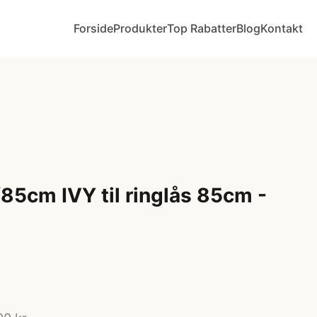
Forside
Produkter
Top Rabatter
Blog
Kontakt
5cm IVY til ringlås 85cm -