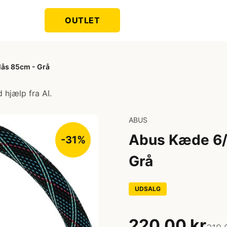
OUTLET
lås 85cm - Grå
 hjælp fra AI.
ABUS
Abus Kæde 6/8
-31%
Grå
UDSALG
220,00 kr