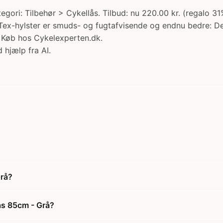
gori: Tilbehør > Cykellås. Tilbud: nu 220.00 kr. (regalo 3
Tex-hylster er smuds- og fugtafvisende og endnu bedre: Det
 Køb hos Cykelexperten.dk.
 hjælp fra AI.
Grå?
ås 85cm - Grå?