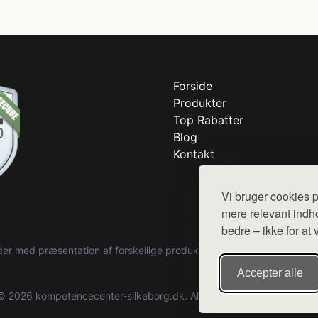
Forside
Produkter
Top Rabatter
Blog
Kontakt
Vi bruger cookies p
mere relevant indho
bedre – ikke for at 
r med præsentation af forskellige produkter fra diverse webshops. De
Accepter alle
© 2026 kompetencecenter-silkeborg.dk. Alle rettigheder forbeholdes