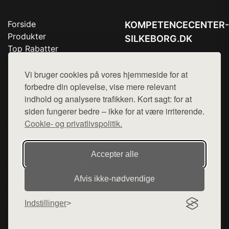
Forside
KOMPETENCECENTER-
Produkter
SILKEBORG.DK
Top Rabatter
Tlf. 78768672
Blog
Kontakt
Vi bruger cookies på vores hjemmeside for at
Mail:
hej@want.dk
forbedre din oplevelse, vise mere relevant
Cookie- og privatlivspolitik
indhold og analysere trafikken. Kort sagt: for at
siden fungerer bedre – ikke for at være irriterende.
Cookie- og privatlivspolitik.
Denne side er en del af want.dk, der udgiver en række
hjemmesider med præsentation af forskellige produkter fra
Accepter alle
diverse webshops. Der sælges ikke varer fra denne side - vi
henviser til de shops, som sælger varen. Vi har heller ikke
Afvis ikke‑nødvendige
varerne på lager.
Indstillinger
© 2026 kompetencecenter-silkeborg.dk. Alle rettigheder
forbeholdes.