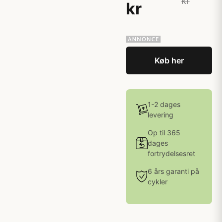
kr
kr
Køb her
1-2 dages
levering
Op til 365
dages
fortrydelsesret
6 års garanti på
cykler