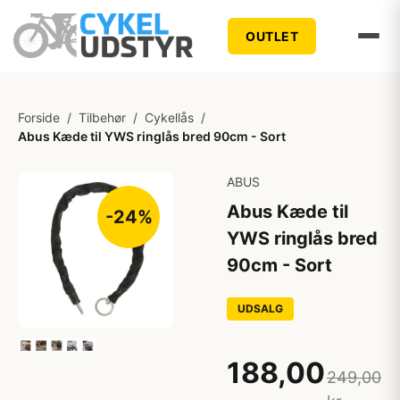
OUTLET
Forside
/
Tilbehør
/
Cykellås
/
Abus Kæde til YWS ringlås bred 90cm - Sort
ABUS
Abus Kæde til
-24%
YWS ringlås bred
90cm - Sort
UDSALG
188,00
249,00