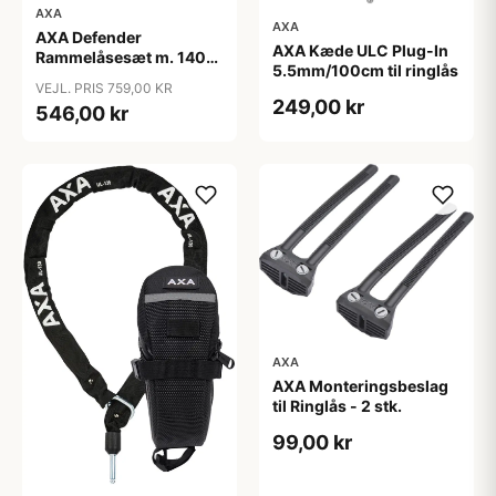
AXA
AXA
AXA Defender
AXA Kæde ULC Plug-In
Rammelåsesæt m. 140
5.5mm/100cm til ringlås
cm indstikskæde
VEJL. PRIS 759,00 KR
249,00 kr
546,00 kr
AXA
AXA Monteringsbeslag
til Ringlås - 2 stk.
99,00 kr