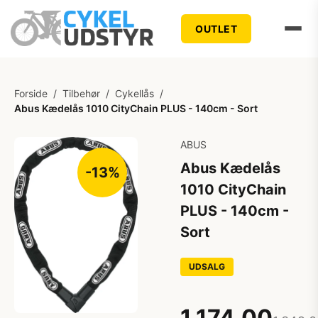
OUTLET
Forside
/
Tilbehør
/
Cykellås
/
Abus Kædelås 1010 CityChain PLUS - 140cm - Sort
ABUS
Abus Kædelås
-13%
1010 CityChain
PLUS - 140cm -
Sort
UDSALG
1.174,00