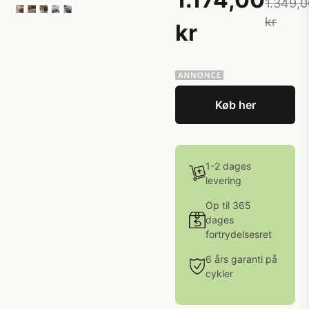
1.349,0
kr
kr
Køb her
1-2 dages
levering
Op til 365
dages
fortrydelsesret
6 års garanti på
cykler