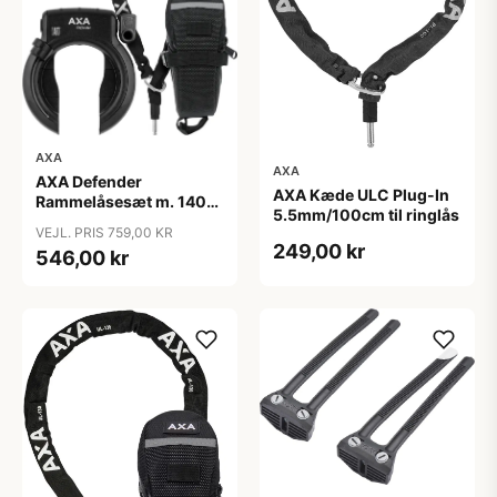
AXA
AXA
AXA Defender
AXA Kæde ULC Plug-In
Rammelåsesæt m. 140
5.5mm/100cm til ringlås
cm indstikskæde
VEJL. PRIS 759,00 KR
249,00 kr
546,00 kr