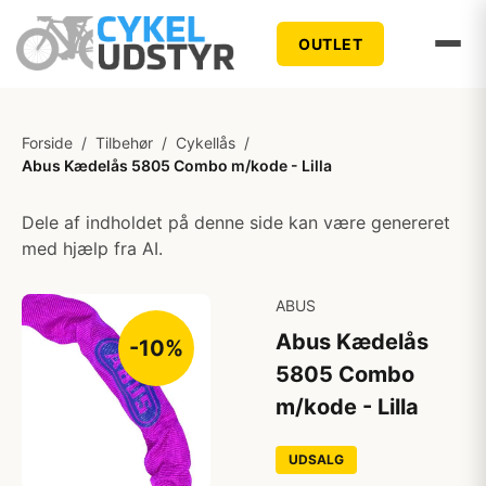
OUTLET
Forside
/
Tilbehør
/
Cykellås
/
Abus Kædelås 5805 Combo m/kode - Lilla
Dele af indholdet på denne side kan være genereret
med hjælp fra AI.
ABUS
Abus Kædelås
-10%
5805 Combo
m/kode - Lilla
UDSALG