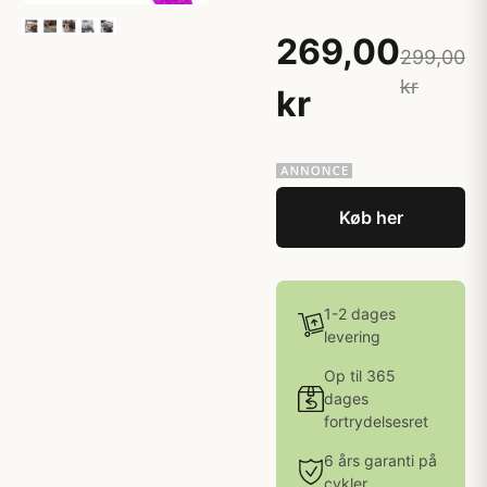
269,00
299,00
kr
kr
Køb her
1-2 dages
levering
Op til 365
dages
fortrydelsesret
6 års garanti på
cykler