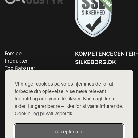
Forside
KOMPETENCECENTER-
Produkter
SILKEBORG.DK
Top Rabatter
Tlf. 78768672
Blog
Kontakt
Vi bruger cookies på vores hjemmeside for at
Mail:
hej@want.dk
forbedre din oplevelse, vise mere relevant
Cookie- og privatlivspolitik
indhold og analysere trafikken. Kort sagt: for at
siden fungerer bedre – ikke for at være irriterende.
Cookie- og privatlivspolitik.
Denne side er en del af want.dk, der udgiver en række
hjemmesider med præsentation af forskellige produkter fra
Accepter alle