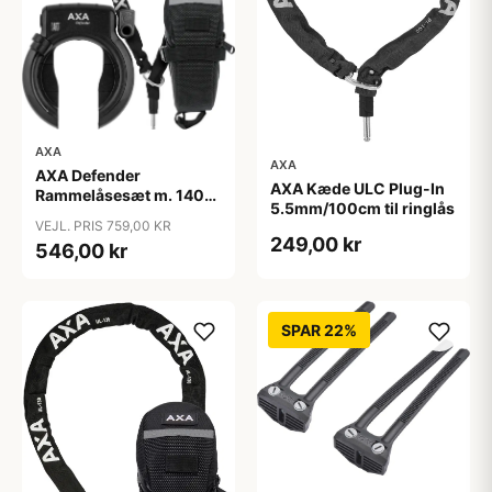
AXA
AXA
AXA Defender
AXA Kæde ULC Plug-In
Rammelåsesæt m. 140
5.5mm/100cm til ringlås
cm indstikskæde
VEJL. PRIS 759,00 KR
249,00 kr
546,00 kr
SPAR 22%