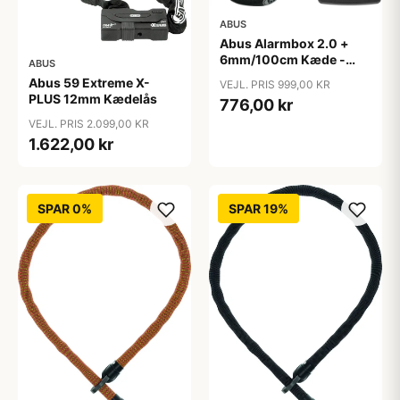
ABUS
Abus Alarmbox 2.0 +
6mm/100cm Kæde -
ABUS
Sort
Abus 59 Extreme X-
VEJL. PRIS 999,00 KR
PLUS 12mm Kædelås
776,00 kr
VEJL. PRIS 2.099,00 KR
1.622,00 kr
SPAR 0%
SPAR 19%