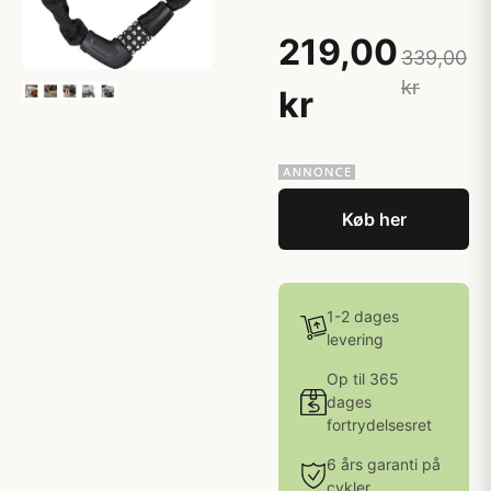
219,00
339,00
kr
kr
Køb her
1-2 dages
levering
Op til 365
dages
fortrydelsesret
6 års garanti på
cykler