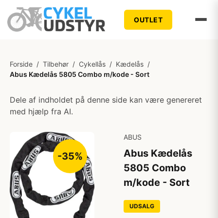
OUTLET
Forside
/
Tilbehør
/
Cykellås
/
Kædelås
/
Abus Kædelås 5805 Combo m/kode - Sort
Dele af indholdet på denne side kan være genereret
med hjælp fra AI.
ABUS
Abus Kædelås
-35%
5805 Combo
m/kode - Sort
UDSALG