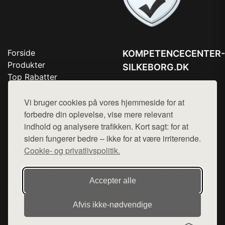
Forside
KOMPETENCECENTER-
Produkter
SILKEBORG.DK
Top Rabatter
Tlf. 78768672
Blog
Kontakt
Vi bruger cookies på vores hjemmeside for at
Mail:
hej@want.dk
forbedre din oplevelse, vise mere relevant
Cookie- og privatlivspolitik
indhold og analysere trafikken. Kort sagt: for at
siden fungerer bedre – ikke for at være irriterende.
Cookie- og privatlivspolitik.
Denne side er en del af want.dk, der udgiver en række
hjemmesider med præsentation af forskellige produkter fra
Accepter alle
diverse webshops. Der sælges ikke varer fra denne side - vi
henviser til de shops, som sælger varen. Vi har heller ikke
Afvis ikke‑nødvendige
varerne på lager.