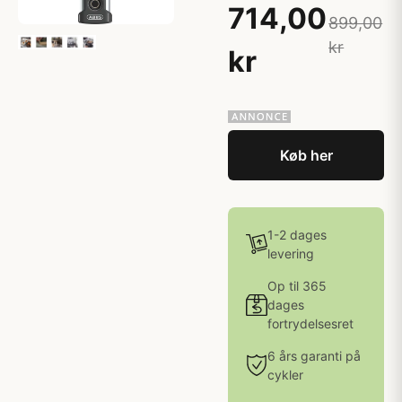
714,00
899,00
kr
kr
Køb her
1-2 dages
levering
Op til 365
dages
fortrydelsesret
6 års garanti på
cykler