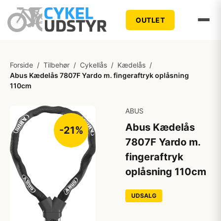
OUTLET
Forside
/
Tilbehør
/
Cykellås
/
Kædelås
/
Abus Kædelås 7807F Yardo m. fingeraftryk oplåsning
110cm
ABUS
Abus Kædelås
-21%
7807F Yardo m.
fingeraftryk
oplåsning 110cm
UDSALG