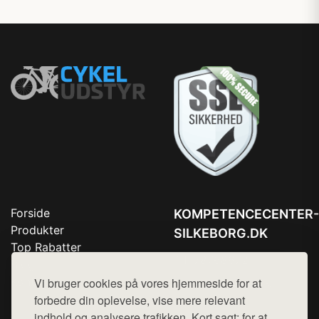
Forside
KOMPETENCECENTER-
Produkter
SILKEBORG.DK
Top Rabatter
Tlf. 78768672
Blog
Kontakt
Vi bruger cookies på vores hjemmeside for at
Mail:
hej@want.dk
forbedre din oplevelse, vise mere relevant
Cookie- og privatlivspolitik
indhold og analysere trafikken. Kort sagt: for at