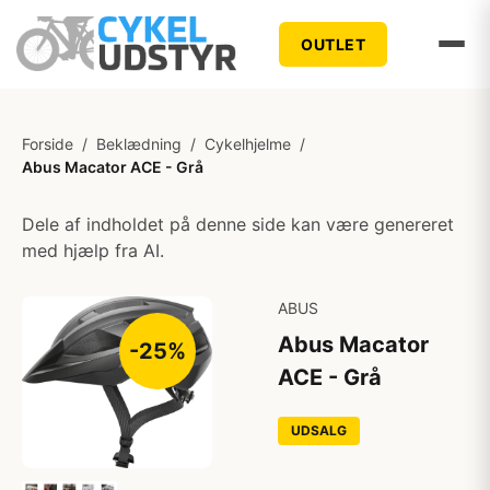
OUTLET
Forside
/
Beklædning
/
Cykelhjelme
/
Abus Macator ACE - Grå
Dele af indholdet på denne side kan være genereret
med hjælp fra AI.
ABUS
Abus Macator
-25%
ACE - Grå
UDSALG