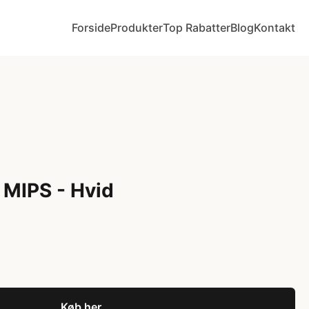
Forside
Produkter
Top Rabatter
Blog
Kontakt
 MIPS - Hvid
Køb her