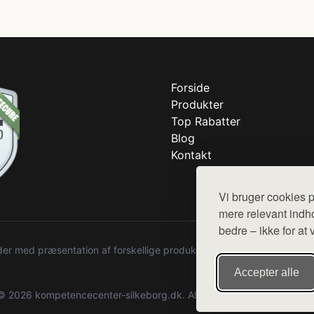
Forside
Produkter
Top Rabatter
Blog
Kontakt
Vi bruger cookies p
mere relevant indho
bedre – ikke for at 
r med præsentation af forskellige produkter fra diverse webshops. De
Accepter alle
© 2026 kompetencecenter-silkeborg.dk. Alle rettigheder forbeholdes