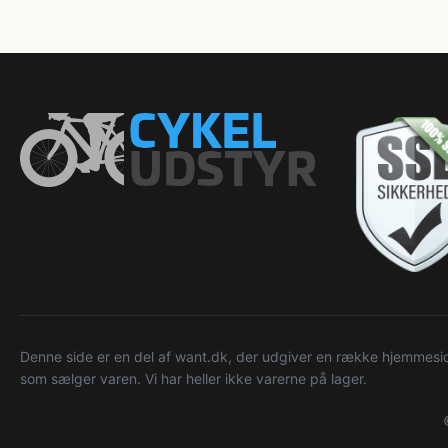
Denne side er en del af want.dk, der udgiver en række hjemmeside
som sælger varen. Vi har heller ikke varerne på lager.