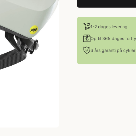
1-2 dages levering
Op til 365 dages fortr
6 års garanti på cykler