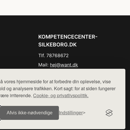
KOMPETENCECENTER-
SILKEBORG.DK
Tlf. 78768672
Mail:
hej@want.dk
Cookie- og privatlivspolitik
å vores hjemmeside for at forbedre din oplevelse, vise
ld og analysere trafikken. Kort sagt: for at siden fungerer
være irriterende.
Cookie- og privatlivspolitik.
r sælges ikke varer fra denne side - vi henviser til de shops,
Afvis ikke‑nødvendige
Indstillinger
.