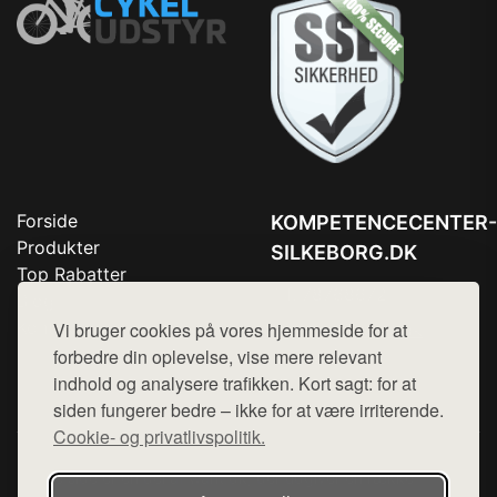
Forside
KOMPETENCECENTER-
Produkter
SILKEBORG.DK
Top Rabatter
Tlf. 78768672
Blog
Kontakt
Vi bruger cookies på vores hjemmeside for at
Mail:
hej@want.dk
forbedre din oplevelse, vise mere relevant
Cookie- og privatlivspolitik
indhold og analysere trafikken. Kort sagt: for at
siden fungerer bedre – ikke for at være irriterende.
Cookie- og privatlivspolitik.
Denne side er en del af want.dk, der udgiver en række