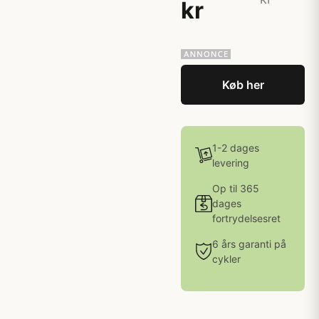
kr
Køb her
1-2 dages
levering
Op til 365
dages
fortrydelsesret
6 års garanti på
cykler