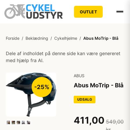
OUTLET
Forside
/
Beklædning
/
Cykelhjelme
/
Abus MoTrip - Blå
Dele af indholdet på denne side kan være genereret
med hjælp fra AI.
ABUS
Abus MoTrip - Blå
-25%
UDSALG
411,00
549,00
kr