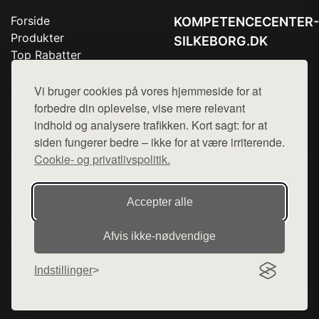
Forside
KOMPETENCECENTER-
Produkter
SILKEBORG.DK
Top Rabatter
Tlf. 78768672
Blog
Kontakt
Vi bruger cookies på vores hjemmeside for at
Mail:
hej@want.dk
forbedre din oplevelse, vise mere relevant
Cookie- og privatlivspolitik
indhold og analysere trafikken. Kort sagt: for at
siden fungerer bedre – ikke for at være irriterende.
Cookie- og privatlivspolitik.
Denne side er en del af want.dk, der udgiver en række
hjemmesider med præsentation af forskellige produkter fra
Accepter alle
diverse webshops. Der sælges ikke varer fra denne side - vi
henviser til de shops, som sælger varen. Vi har heller ikke
Afvis ikke‑nødvendige
varerne på lager.
Indstillinger
© 2026 kompetencecenter-silkeborg.dk. Alle rettigheder
forbeholdes.