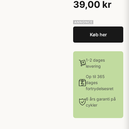
39,00 kr
Køb her
1-2 dages
levering
Op til 365
dages
fortrydelsesret
6 års garanti på
cykler