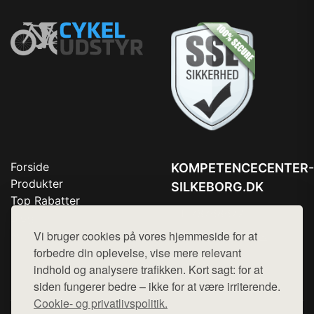
Forside
KOMPETENCECENTER-
Produkter
SILKEBORG.DK
Top Rabatter
Tlf. 78768672
Blog
Kontakt
Vi bruger cookies på vores hjemmeside for at
Mail:
hej@want.dk
forbedre din oplevelse, vise mere relevant
Cookie- og privatlivspolitik
indhold og analysere trafikken. Kort sagt: for at
siden fungerer bedre – ikke for at være irriterende.
Cookie- og privatlivspolitik.